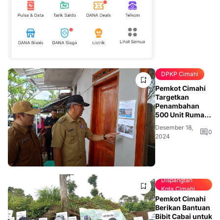
DPKP Cimahi
Pemkot Cimahi
Targetkan
Penambahan
500 Unit Rumah
Tidak Layak Huni
Desember 18,
pada 2025
0
2024
Dispangtan
Kota Cimahi
Pemkot Cimahi
Berikan Bantuan
Bibit Cabai untuk