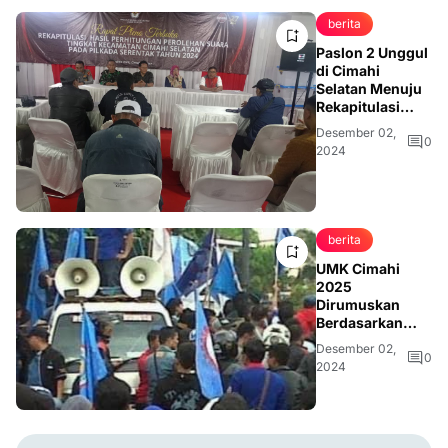
berita
Paslon 2 Unggul
di Cimahi
Selatan Menuju
Rekapitulasi
Kota
Desember 02,
0
2024
berita
UMK Cimahi
2025
Dirumuskan
Berdasarkan
Inflasi dan
Desember 02,
Pertumbuhan
0
2024
Ekonomi