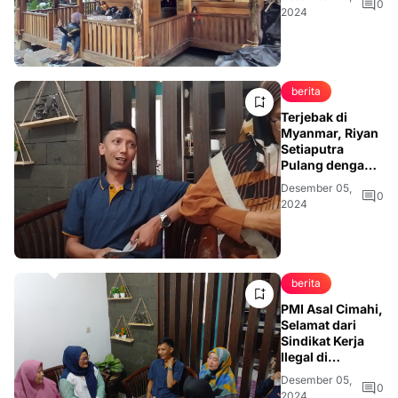
Tengah
0
2024
Modernisasi
berita
Terjebak di
Myanmar, Riyan
Setiaputra
Pulang dengan
Selamat
Desember 05,
0
2024
berita
PMI Asal Cimahi,
Selamat dari
Sindikat Kerja
Ilegal di
Myanmar
Desember 05,
0
2024