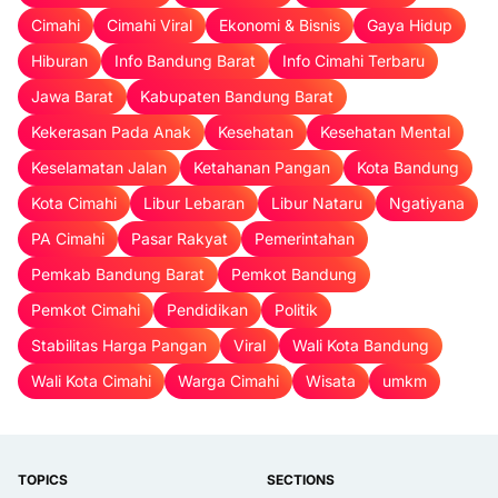
Cimahi
Cimahi Viral
Ekonomi & Bisnis
Gaya Hidup
Hiburan
Info Bandung Barat
Info Cimahi Terbaru
Jawa Barat
Kabupaten Bandung Barat
Kekerasan Pada Anak
Kesehatan
Kesehatan Mental
Keselamatan Jalan
Ketahanan Pangan
Kota Bandung
Kota Cimahi
Libur Lebaran
Libur Nataru
Ngatiyana
PA Cimahi
Pasar Rakyat
Pemerintahan
Pemkab Bandung Barat
Pemkot Bandung
Pemkot Cimahi
Pendidikan
Politik
Stabilitas Harga Pangan
Viral
Wali Kota Bandung
Wali Kota Cimahi
Warga Cimahi
Wisata
umkm
TOPICS
SECTIONS