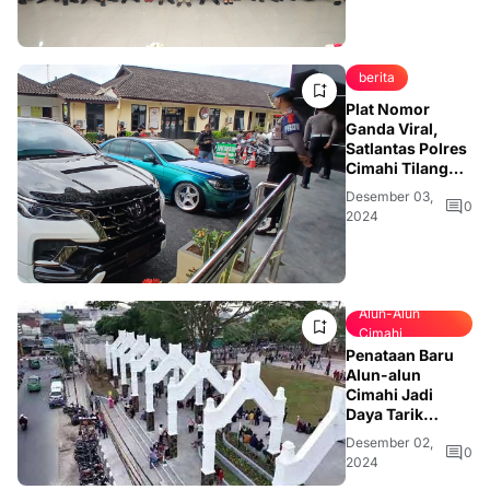
berita
Plat Nomor
Ganda Viral,
Satlantas Polres
Cimahi Tilang
Pemilik
Desember 03,
Mercedes-Benz
0
2024
dan Fortuner
Alun-Alun
Cimahi
Penataan Baru
Alun-alun
Cimahi Jadi
Daya Tarik
Wisata Modern
Desember 02,
0
2024