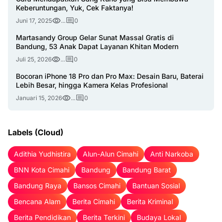
Keberuntungan, Yuk, Cek Faktanya!
Juni 17, 2025
...
0
Martasandy Group Gelar Sunat Massal Gratis di
Bandung, 53 Anak Dapat Layanan Khitan Modern
Juli 25, 2026
...
0
Bocoran iPhone 18 Pro dan Pro Max: Desain Baru, Baterai
Lebih Besar, hingga Kamera Kelas Profesional
Januari 15, 2026
...
0
Labels (Cloud)
Adithia Yudhistira
Alun-Alun Cimahi
Anti Narkoba
BNN Kota Cimahi
Bandung
Bandung Barat
Bandung Raya
Bansos Cimahi
Bantuan Sosial
Bencana Alam
Berita Cimahi
Berita Kriminal
Berita Pendidikan
Berita Terkini
Budaya Lokal