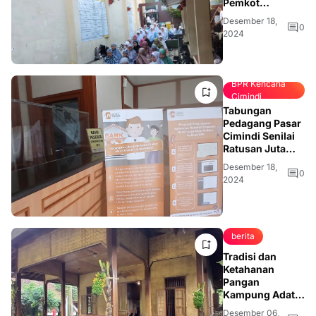
Pemkot
Berupaya Cari
Desember 18,
Solusi
0
2024
Pembangunan
Gedung Baru
BPR Kencana
Cimindi
Tabungan
Pedagang Pasar
Cimindi Senilai
Ratusan Juta
Belum Kembali,
Desember 18,
Nasabah Hanya
0
2024
Bisa Menunggu
berita
Tradisi dan
Ketahanan
Pangan
Kampung Adat
Cireundeu di
Desember 06,