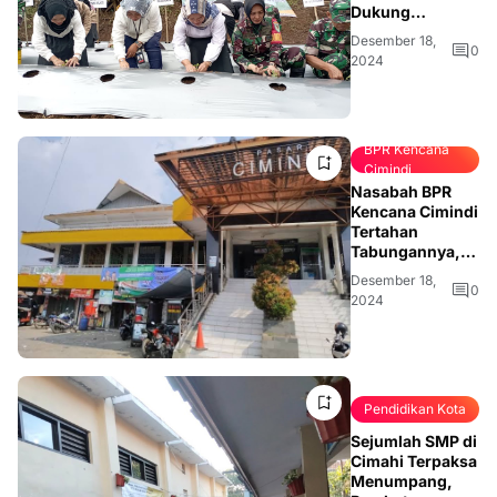
Dukung
Ketahanan
Desember 18,
Pangan dan
0
2024
Pengendalian
Inflasi
BPR Kencana
Cimindi
Nasabah BPR
Kencana Cimindi
Tertahan
Tabungannya,
Koperasi Pasar
Desember 18,
Cimindi Jadi
0
2024
Alternatif
Dinas
Pendidikan Kota
Cimahi
Sejumlah SMP di
Cimahi Terpaksa
Menumpang,