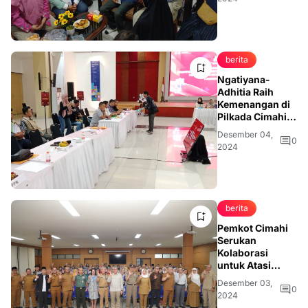
berita
Ngatiyana-
Adhitia Raih
Kemenangan di
Pilkada Cimahi
2024 dengan
Desember 04,
41,71 Persen
0
2024
Suara
berita
Pemkot Cimahi
Serukan
Kolaborasi
untuk Atasi
HIV/AIDS
Desember 03,
0
2024