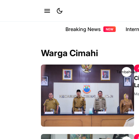
Breaking News
Inter
NEW
Warga Cimahi
Tambahkan
C
L
Ma