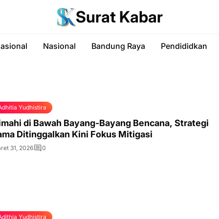
Surat Kabar
nasional
Nasional
Bandung Raya
Pendididkan
Adhitia Yudhistira
imahi di Bawah Bayang-Bayang Bencana, Strategi
ama Ditinggalkan Kini Fokus Mitigasi
ret 31, 2026
0
Adithia Yudhistira