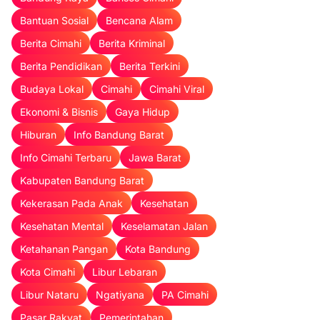
Bantuan Sosial
Bencana Alam
Berita Cimahi
Berita Kriminal
Berita Pendidikan
Berita Terkini
Budaya Lokal
Cimahi
Cimahi Viral
Ekonomi & Bisnis
Gaya Hidup
Hiburan
Info Bandung Barat
Info Cimahi Terbaru
Jawa Barat
Kabupaten Bandung Barat
Kekerasan Pada Anak
Kesehatan
Kesehatan Mental
Keselamatan Jalan
Ketahanan Pangan
Kota Bandung
Kota Cimahi
Libur Lebaran
Libur Nataru
Ngatiyana
PA Cimahi
Pasar Rakyat
Pemerintahan