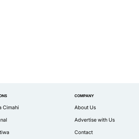
IONS
COMPANY
ta Cimahi
About Us
inal
Advertise with Us
tiwa
Contact