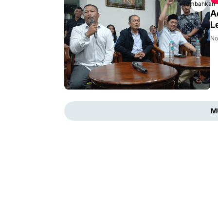
Tambahkan
A
L
No
M