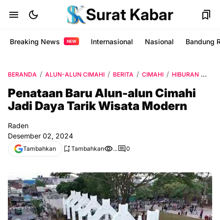
Surat Kabar
Breaking News
Internasional
Nasional
Bandung 
NEW
BERANDA
ALUN-ALUN CIMAHI
BERITA
CIMAHI
HIBURAN
JAL
Penataan Baru Alun-alun Cimahi
Jadi Daya Tarik Wisata Modern
Raden
Desember 02, 2024
Tambahkan
Tambahkan
...
0