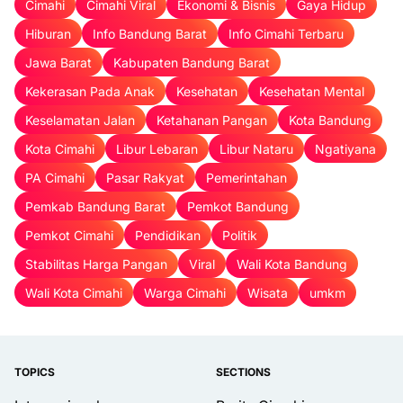
Cimahi
Cimahi Viral
Ekonomi & Bisnis
Gaya Hidup
Hiburan
Info Bandung Barat
Info Cimahi Terbaru
Jawa Barat
Kabupaten Bandung Barat
Kekerasan Pada Anak
Kesehatan
Kesehatan Mental
Keselamatan Jalan
Ketahanan Pangan
Kota Bandung
Kota Cimahi
Libur Lebaran
Libur Nataru
Ngatiyana
PA Cimahi
Pasar Rakyat
Pemerintahan
Pemkab Bandung Barat
Pemkot Bandung
Pemkot Cimahi
Pendidikan
Politik
Stabilitas Harga Pangan
Viral
Wali Kota Bandung
Wali Kota Cimahi
Warga Cimahi
Wisata
umkm
TOPICS
SECTIONS