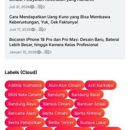
Juli 31, 2026
...
0
Cara Mendapatkan Uang Kuno yang Bisa Membawa
Keberuntungan, Yuk, Cek Faktanya!
Juni 17, 2025
...
0
Bocoran iPhone 18 Pro dan Pro Max: Desain Baru, Baterai
Lebih Besar, hingga Kamera Kelas Profesional
Januari 15, 2026
...
0
Labels (Cloud)
Adithia Yudhistira
Alun-Alun Cimahi
Anti Narkoba
BNN Kota Cimahi
Bandung
Bandung Barat
Bandung Raya
Bansos Cimahi
Bantuan Sosial
Bencana Alam
Berita Cimahi
Berita Kriminal
Berita Pendidikan
Berita Terkini
Budaya Lokal