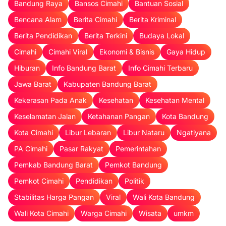
Bandung Raya
Bansos Cimahi
Bantuan Sosial
Bencana Alam
Berita Cimahi
Berita Kriminal
Berita Pendidikan
Berita Terkini
Budaya Lokal
Cimahi
Cimahi Viral
Ekonomi & Bisnis
Gaya Hidup
Hiburan
Info Bandung Barat
Info Cimahi Terbaru
Jawa Barat
Kabupaten Bandung Barat
Kekerasan Pada Anak
Kesehatan
Kesehatan Mental
Keselamatan Jalan
Ketahanan Pangan
Kota Bandung
Kota Cimahi
Libur Lebaran
Libur Nataru
Ngatiyana
PA Cimahi
Pasar Rakyat
Pemerintahan
Pemkab Bandung Barat
Pemkot Bandung
Pemkot Cimahi
Pendidikan
Politik
Stabilitas Harga Pangan
Viral
Wali Kota Bandung
Wali Kota Cimahi
Warga Cimahi
Wisata
umkm