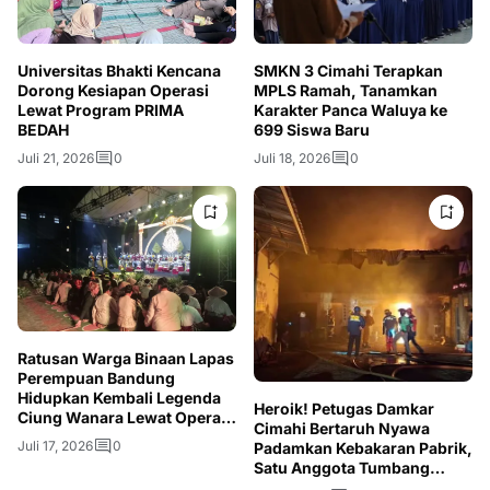
Universitas Bhakti Kencana
SMKN 3 Cimahi Terapkan
Dorong Kesiapan Operasi
MPLS Ramah, Tanamkan
Lewat Program PRIMA
Karakter Panca Waluya ke
BEDAH
699 Siswa Baru
Juli 21, 2026
0
Juli 18, 2026
0
Ratusan Warga Binaan Lapas
Perempuan Bandung
Hidupkan Kembali Legenda
Heroik! Petugas Damkar
Ciung Wanara Lewat Opera
Cimahi Bertaruh Nyawa
Kolosal
Juli 17, 2026
0
Padamkan Kebakaran Pabrik,
Satu Anggota Tumbang
Akibat Asap