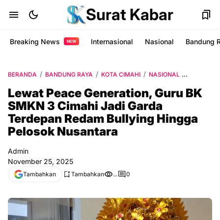
Surat Kabar
Breaking News
Internasional
Nasional
Bandung 
NEW
BERANDA
BANDUNG RAYA
KOTA CIMAHI
NASIONAL
PENDIDIK
Lewat Peace Generation, Guru BK
SMKN 3 Cimahi Jadi Garda
Terdepan Redam Bullying Hingga
Pelosok Nusantara
Admin
November 25, 2025
Tambahkan
Tambahkan
...
0