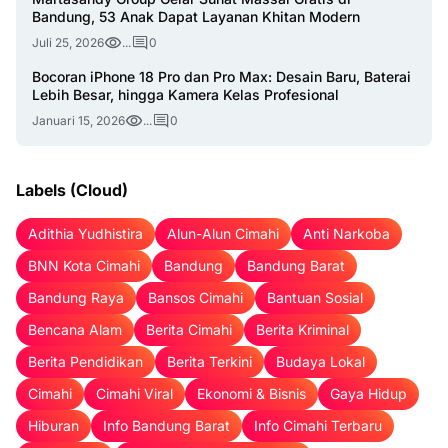
Bandung, 53 Anak Dapat Layanan Khitan Modern
Juli 25, 2026
...
0
Bocoran iPhone 18 Pro dan Pro Max: Desain Baru, Baterai
Lebih Besar, hingga Kamera Kelas Profesional
Januari 15, 2026
...
0
Labels (Cloud)
Adithia Yudhistira
Alun-Alun Cimahi
Anti Narkoba
BNN Kota Cimahi
Bandung
Bandung Barat
Bandung Raya
Bansos Cimahi
Bantuan Sosial
Bencana Alam
Berita Cimahi
Berita Kriminal
Berita Pendidikan
Berita Terkini
Budaya Lokal
Cimahi
Cimahi Viral
Ekonomi & Bisnis
Gaya Hidup
Hiburan
Info Bandung Barat
Info Cimahi Terbaru