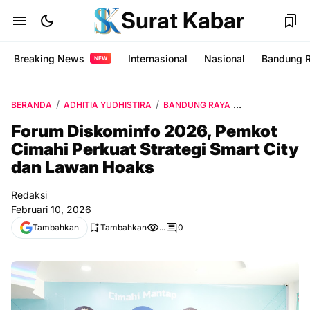
Surat Kabar
Breaking News
Internasional
Nasional
Bandung 
NEW
BERANDA
ADHITIA YUDHISTIRA
BANDUNG RAYA
COMMAND CENT
Forum Diskominfo 2026, Pemkot
Cimahi Perkuat Strategi Smart City
dan Lawan Hoaks
Redaksi
Februari 10, 2026
Tambahkan
Tambahkan
...
0