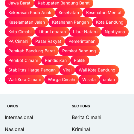
Jawa Barat
Kabupaten Bandung Barat
Kekerasan Pada Anak
Kesehatan
Kesehatan Mental
Keselamatan Jalan
Ketahanan Pangan
Kota Bandung
Kota Cimahi
Libur Lebaran
Libur Nataru
Ngatiyana
PA Cimahi
Pasar Rakyat
Pemerintahan
Pemkab Bandung Barat
Pemkot Bandung
Pemkot Cimahi
Pendidikan
Politik
Stabilitas Harga Pangan
Viral
Wali Kota Bandung
Wali Kota Cimahi
Warga Cimahi
Wisata
umkm
TOPICS
SECTIONS
Internasional
Berita Cimahi
Nasional
Kriminal