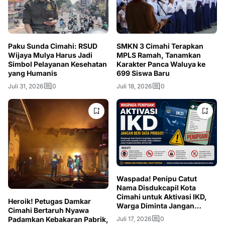
Paku Sunda Cimahi: RSUD
SMKN 3 Cimahi Terapkan
Wijaya Mulya Harus Jadi
MPLS Ramah, Tanamkan
Simbol Pelayanan Kesehatan
Karakter Panca Waluya ke
yang Humanis
699 Siswa Baru
Juli 31, 2026
0
Juli 18, 2026
0
Waspada! Penipu Catut
Nama Disdukcapil Kota
Cimahi untuk Aktivasi IKD,
Heroik! Petugas Damkar
Warga Diminta Jangan
Cimahi Bertaruh Nyawa
Berikan OTP
Juli 17, 2026
0
Padamkan Kebakaran Pabrik,