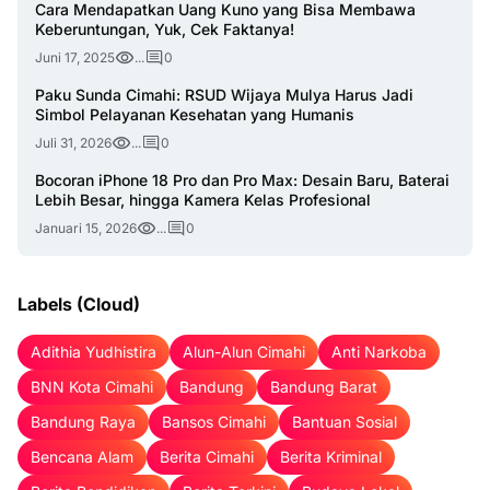
Cara Mendapatkan Uang Kuno yang Bisa Membawa
Keberuntungan, Yuk, Cek Faktanya!
Juni 17, 2025
...
0
Paku Sunda Cimahi: RSUD Wijaya Mulya Harus Jadi
Simbol Pelayanan Kesehatan yang Humanis
Juli 31, 2026
...
0
Bocoran iPhone 18 Pro dan Pro Max: Desain Baru, Baterai
Lebih Besar, hingga Kamera Kelas Profesional
Januari 15, 2026
...
0
Labels (Cloud)
Adithia Yudhistira
Alun-Alun Cimahi
Anti Narkoba
BNN Kota Cimahi
Bandung
Bandung Barat
Bandung Raya
Bansos Cimahi
Bantuan Sosial
Bencana Alam
Berita Cimahi
Berita Kriminal