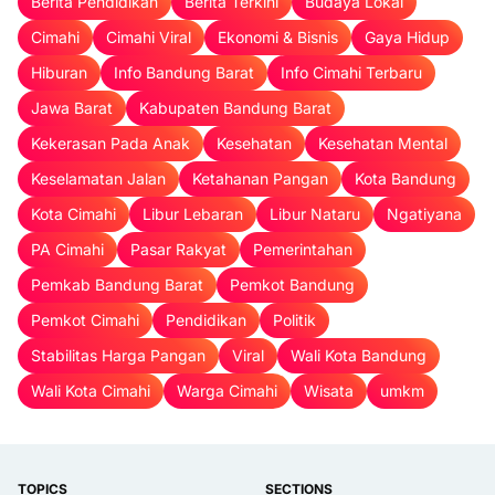
Berita Pendidikan
Berita Terkini
Budaya Lokal
Cimahi
Cimahi Viral
Ekonomi & Bisnis
Gaya Hidup
Hiburan
Info Bandung Barat
Info Cimahi Terbaru
Jawa Barat
Kabupaten Bandung Barat
Kekerasan Pada Anak
Kesehatan
Kesehatan Mental
Keselamatan Jalan
Ketahanan Pangan
Kota Bandung
Kota Cimahi
Libur Lebaran
Libur Nataru
Ngatiyana
PA Cimahi
Pasar Rakyat
Pemerintahan
Pemkab Bandung Barat
Pemkot Bandung
Pemkot Cimahi
Pendidikan
Politik
Stabilitas Harga Pangan
Viral
Wali Kota Bandung
Wali Kota Cimahi
Warga Cimahi
Wisata
umkm
TOPICS
SECTIONS