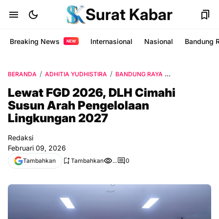
Surat Kabar
Breaking News
Internasional
Nasional
Bandung 
NEW
BERANDA
ADHITIA YUDHISTIRA
BANDUNG RAYA
DLH CIMAHI
K
Lewat FGD 2026, DLH Cimahi
Susun Arah Pengelolaan
Lingkungan 2027
Redaksi
Februari 09, 2026
Tambahkan
Tambahkan
...
0