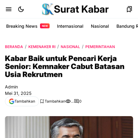
Surat Kabar
Breaking News
Internasional
Nasional
Bandung 
NEW
BERANDA
KEMENAKER RI
NASIONAL
PEMERINTAHAN
Kabar Baik untuk Pencari Kerja
Senior: Kemnaker Cabut Batasan
Usia Rekrutmen
Admin
Mei 31, 2025
Tambahkan
Tambahkan
...
0