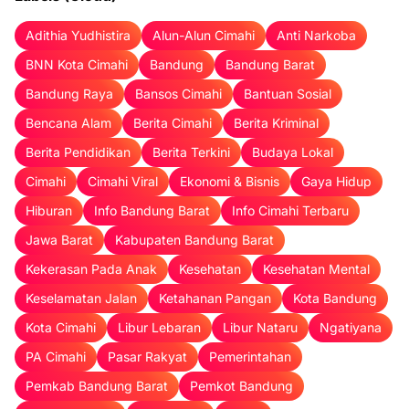
Adithia Yudhistira
Alun-Alun Cimahi
Anti Narkoba
BNN Kota Cimahi
Bandung
Bandung Barat
Bandung Raya
Bansos Cimahi
Bantuan Sosial
Bencana Alam
Berita Cimahi
Berita Kriminal
Berita Pendidikan
Berita Terkini
Budaya Lokal
Cimahi
Cimahi Viral
Ekonomi & Bisnis
Gaya Hidup
Hiburan
Info Bandung Barat
Info Cimahi Terbaru
Jawa Barat
Kabupaten Bandung Barat
Kekerasan Pada Anak
Kesehatan
Kesehatan Mental
Keselamatan Jalan
Ketahanan Pangan
Kota Bandung
Kota Cimahi
Libur Lebaran
Libur Nataru
Ngatiyana
PA Cimahi
Pasar Rakyat
Pemerintahan
Pemkab Bandung Barat
Pemkot Bandung