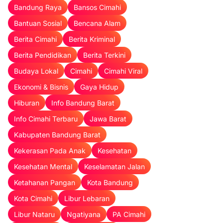
Bandung Raya
Bansos Cimahi
Bantuan Sosial
Bencana Alam
Berita Cimahi
Berita Kriminal
Berita Pendidikan
Berita Terkini
Budaya Lokal
Cimahi
Cimahi Viral
Ekonomi & Bisnis
Gaya Hidup
Hiburan
Info Bandung Barat
Info Cimahi Terbaru
Jawa Barat
Kabupaten Bandung Barat
Kekerasan Pada Anak
Kesehatan
Kesehatan Mental
Keselamatan Jalan
Ketahanan Pangan
Kota Bandung
Kota Cimahi
Libur Lebaran
Libur Nataru
Ngatiyana
PA Cimahi