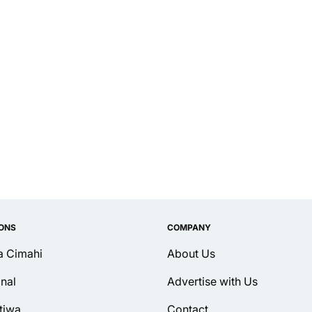
IONS
COMPANY
ta Cimahi
About Us
inal
Advertise with Us
tiwa
Contact