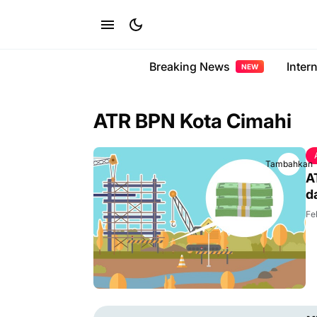
Breaking News
Inter
NEW
ATR BPN Kota Cimahi
Tambahkan
A
d
Fe