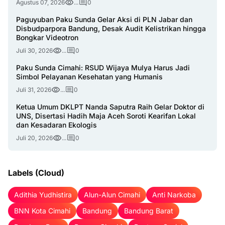
Agustus 07, 2026
...
0
Paguyuban Paku Sunda Gelar Aksi di PLN Jabar dan
Disbudparpora Bandung, Desak Audit Kelistrikan hingga
Bongkar Videotron
Juli 30, 2026
...
0
Paku Sunda Cimahi: RSUD Wijaya Mulya Harus Jadi
Simbol Pelayanan Kesehatan yang Humanis
Juli 31, 2026
...
0
Ketua Umum DKLPT Nanda Saputra Raih Gelar Doktor di
UNS, Disertasi Hadih Maja Aceh Soroti Kearifan Lokal
dan Kesadaran Ekologis
Juli 20, 2026
...
0
Labels (Cloud)
Adithia Yudhistira
Alun-Alun Cimahi
Anti Narkoba
BNN Kota Cimahi
Bandung
Bandung Barat