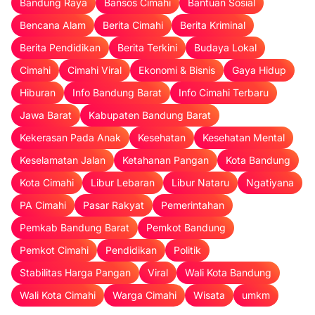
Bandung Raya
Bansos Cimahi
Bantuan Sosial
Bencana Alam
Berita Cimahi
Berita Kriminal
Berita Pendidikan
Berita Terkini
Budaya Lokal
Cimahi
Cimahi Viral
Ekonomi & Bisnis
Gaya Hidup
Hiburan
Info Bandung Barat
Info Cimahi Terbaru
Jawa Barat
Kabupaten Bandung Barat
Kekerasan Pada Anak
Kesehatan
Kesehatan Mental
Keselamatan Jalan
Ketahanan Pangan
Kota Bandung
Kota Cimahi
Libur Lebaran
Libur Nataru
Ngatiyana
PA Cimahi
Pasar Rakyat
Pemerintahan
Pemkab Bandung Barat
Pemkot Bandung
Pemkot Cimahi
Pendidikan
Politik
Stabilitas Harga Pangan
Viral
Wali Kota Bandung
Wali Kota Cimahi
Warga Cimahi
Wisata
umkm