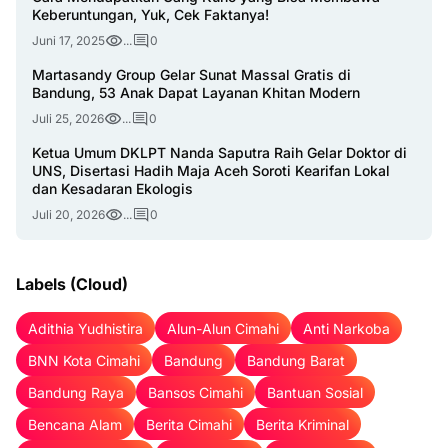
Keberuntungan, Yuk, Cek Faktanya!
Juni 17, 2025
...
0
Martasandy Group Gelar Sunat Massal Gratis di
Bandung, 53 Anak Dapat Layanan Khitan Modern
Juli 25, 2026
...
0
Ketua Umum DKLPT Nanda Saputra Raih Gelar Doktor di
UNS, Disertasi Hadih Maja Aceh Soroti Kearifan Lokal
dan Kesadaran Ekologis
Juli 20, 2026
...
0
Labels (Cloud)
Adithia Yudhistira
Alun-Alun Cimahi
Anti Narkoba
BNN Kota Cimahi
Bandung
Bandung Barat
Bandung Raya
Bansos Cimahi
Bantuan Sosial
Bencana Alam
Berita Cimahi
Berita Kriminal