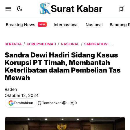
Surat Kabar
Breaking News
Internasional
Nasional
Bandung 
NEW
BERANDA
KORUPSIPTIMAH
NASIONAL
SANDRADEWI
SURAT K
Sandra Dewi Hadiri Sidang Kasus
Korupsi PT Timah, Membantah
Keterlibatan dalam Pembelian Tas
Mewah
Raden
Oktober 12, 2024
Tambahkan
Tambahkan
...
0