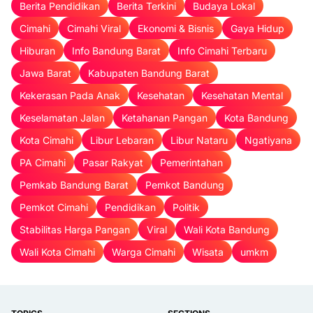
Berita Pendidikan
Berita Terkini
Budaya Lokal
Cimahi
Cimahi Viral
Ekonomi & Bisnis
Gaya Hidup
Hiburan
Info Bandung Barat
Info Cimahi Terbaru
Jawa Barat
Kabupaten Bandung Barat
Kekerasan Pada Anak
Kesehatan
Kesehatan Mental
Keselamatan Jalan
Ketahanan Pangan
Kota Bandung
Kota Cimahi
Libur Lebaran
Libur Nataru
Ngatiyana
PA Cimahi
Pasar Rakyat
Pemerintahan
Pemkab Bandung Barat
Pemkot Bandung
Pemkot Cimahi
Pendidikan
Politik
Stabilitas Harga Pangan
Viral
Wali Kota Bandung
Wali Kota Cimahi
Warga Cimahi
Wisata
umkm