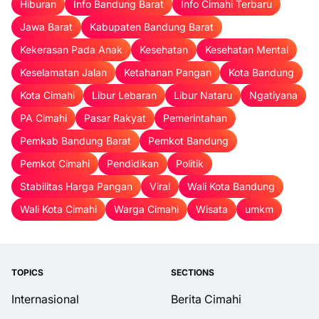
Hiburan
Info Bandung Barat
Info Cimahi Terbaru
Jawa Barat
Kabupaten Bandung Barat
Kekerasan Pada Anak
Kesehatan
Kesehatan Mental
Keselamatan Jalan
Ketahanan Pangan
Kota Bandung
Kota Cimahi
Libur Lebaran
Libur Nataru
Ngatiyana
PA Cimahi
Pasar Rakyat
Pemerintahan
Pemkab Bandung Barat
Pemkot Bandung
Pemkot Cimahi
Pendidikan
Politik
Stabilitas Harga Pangan
Viral
Wali Kota Bandung
Wali Kota Cimahi
Warga Cimahi
Wisata
umkm
TOPICS
SECTIONS
Internasional
Berita Cimahi