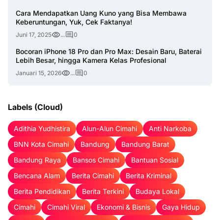
Cara Mendapatkan Uang Kuno yang Bisa Membawa
Keberuntungan, Yuk, Cek Faktanya!
Juni 17, 2025
...
0
Bocoran iPhone 18 Pro dan Pro Max: Desain Baru, Baterai
Lebih Besar, hingga Kamera Kelas Profesional
Januari 15, 2026
...
0
Labels (Cloud)
Adithia Yudhistira
Alun-Alun Cimahi
Anti Narkoba
BNN Kota Cimahi
Bandung
Bandung Barat
Bandung Raya
Bansos Cimahi
Bantuan Sosial
Bencana Alam
Berita Cimahi
Berita Kriminal
Berita Pendidikan
Berita Terkini
Budaya Lokal
Cimahi
Cimahi Viral
Ekonomi & Bisnis
Gaya Hidup