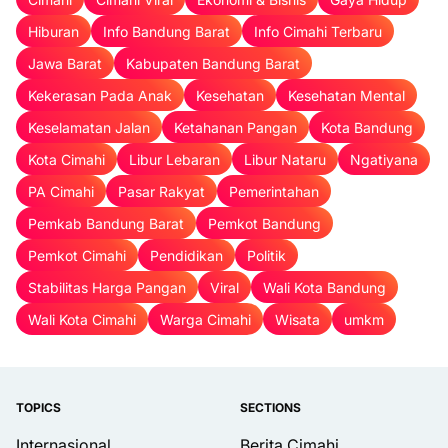
Hiburan
Info Bandung Barat
Info Cimahi Terbaru
Jawa Barat
Kabupaten Bandung Barat
Kekerasan Pada Anak
Kesehatan
Kesehatan Mental
Keselamatan Jalan
Ketahanan Pangan
Kota Bandung
Kota Cimahi
Libur Lebaran
Libur Nataru
Ngatiyana
PA Cimahi
Pasar Rakyat
Pemerintahan
Pemkab Bandung Barat
Pemkot Bandung
Pemkot Cimahi
Pendidikan
Politik
Stabilitas Harga Pangan
Viral
Wali Kota Bandung
Wali Kota Cimahi
Warga Cimahi
Wisata
umkm
TOPICS
SECTIONS
Internasional
Berita Cimahi