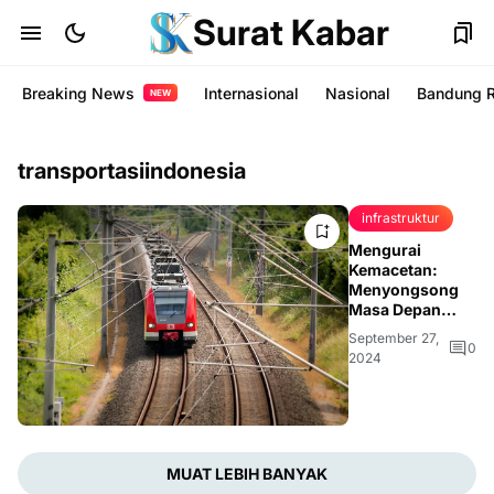
Surat Kabar
Breaking News
Internasional
Nasional
Bandung 
NEW
transportasiindonesia
infrastruktur
Mengurai
Kemacetan:
Menyongsong
Masa Depan
Transportasi
September 27,
Indonesia yang
0
2024
Lebih Baik
MUAT LEBIH BANYAK