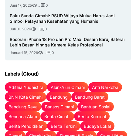
Juni 17, 2025
...
0
Paku Sunda Cimahi: RSUD Wijaya Mulya Harus Jadi
Simbol Pelayanan Kesehatan yang Humanis
Juli 31, 2026
...
0
Bocoran iPhone 18 Pro dan Pro Max: Desain Baru, Baterai
Lebih Besar, hingga Kamera Kelas Profesional
Januari 15, 2026
...
0
Labels (Cloud)
Adithia Yudhistira
Alun-Alun Cimahi
Anti Narkoba
BNN Kota Cimahi
Bandung
Bandung Barat
Bandung Raya
Bansos Cimahi
Bantuan Sosial
Bencana Alam
Berita Cimahi
Berita Kriminal
Berita Pendidikan
Berita Terkini
Budaya Lokal
Cimahi
Cimahi Viral
Ekonomi & Bisnis
Gaya Hidup