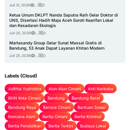
Juli 31, 2026
...
0
Ketua Umum DKLPT Nanda Saputra Raih Gelar Doktor di
UNS, Disertasi Hadih Maja Aceh Soroti Kearifan Lokal
dan Kesadaran Ekologis
Juli 20, 2026
...
0
Martasandy Group Gelar Sunat Massal Gratis di
Bandung, 53 Anak Dapat Layanan Khitan Modern
Juli 25, 2026
...
0
Labels (Cloud)
Adithia Yudhistira
Alun-Alun Cimahi
Anti Narkoba
BNN Kota Cimahi
Bandung
Bandung Barat
Bandung Raya
Bansos Cimahi
Bantuan Sosial
Bencana Alam
Berita Cimahi
Berita Kriminal
Berita Pendidikan
Berita Terkini
Budaya Lokal