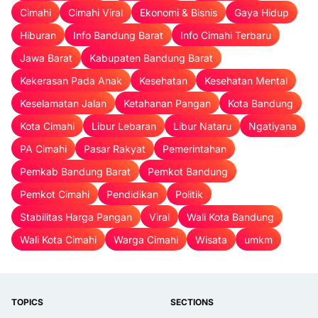
Cimahi
Cimahi Viral
Ekonomi & Bisnis
Gaya Hidup
Hiburan
Info Bandung Barat
Info Cimahi Terbaru
Jawa Barat
Kabupaten Bandung Barat
Kekerasan Pada Anak
Kesehatan
Kesehatan Mental
Keselamatan Jalan
Ketahanan Pangan
Kota Bandung
Kota Cimahi
Libur Lebaran
Libur Nataru
Ngatiyana
PA Cimahi
Pasar Rakyat
Pemerintahan
Pemkab Bandung Barat
Pemkot Bandung
Pemkot Cimahi
Pendidikan
Politik
Stabilitas Harga Pangan
Viral
Wali Kota Bandung
Wali Kota Cimahi
Warga Cimahi
Wisata
umkm
TOPICS
SECTIONS