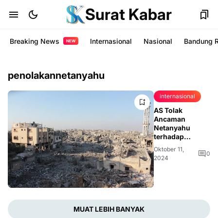
Surat Kabar
Breaking News
Internasional
Nasional
Bandung 
NEW
penolakannetanyahu
internasional
AS Tolak
Ancaman
Netanyahu
terhadap
Lebanon: Tak
Oktober 11,
Akan Biarkan
0
2024
Lebanon Jadi
Gaza Berikutnya
MUAT LEBIH BANYAK