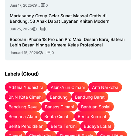
Juni 17, 2025
...
0
Martasandy Group Gelar Sunat Massal Gratis di
Bandung, 53 Anak Dapat Layanan Khitan Modern
Juli 25, 2026
...
0
Bocoran iPhone 18 Pro dan Pro Max: Desain Baru, Baterai
Lebih Besar, hingga Kamera Kelas Profesional
Januari 15, 2026
...
0
Labels (Cloud)
Adithia Yudhistira
Alun-Alun Cimahi
Anti Narkoba
BNN Kota Cimahi
Bandung
Bandung Barat
Bandung Raya
Bansos Cimahi
Bantuan Sosial
Bencana Alam
Berita Cimahi
Berita Kriminal
Berita Pendidikan
Berita Terkini
Budaya Lokal
Cimahi
Cimahi Viral
Ekonomi & Bisnis
Gaya Hidup