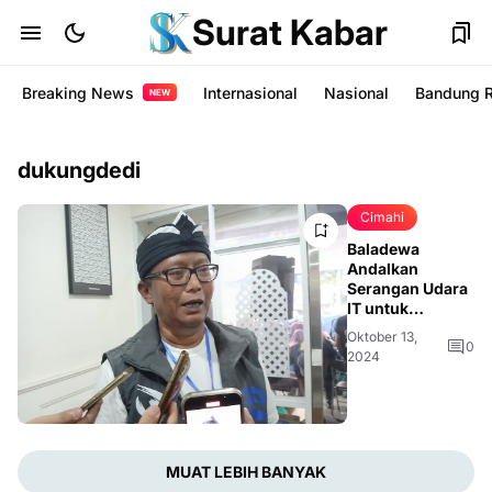
Surat Kabar
Breaking News
Internasional
Nasional
Bandung 
NEW
dukungdedi
Cimahi
Baladewa
Andalkan
Serangan Udara
IT untuk
Menangkan Dedi
Oktober 13,
Mulyadi-Erwan
0
2024
MUAT LEBIH BANYAK