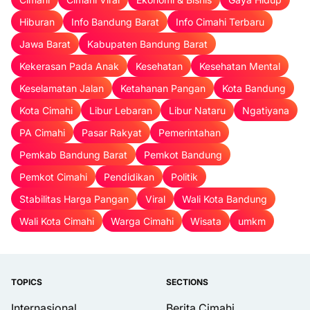
Hiburan
Info Bandung Barat
Info Cimahi Terbaru
Jawa Barat
Kabupaten Bandung Barat
Kekerasan Pada Anak
Kesehatan
Kesehatan Mental
Keselamatan Jalan
Ketahanan Pangan
Kota Bandung
Kota Cimahi
Libur Lebaran
Libur Nataru
Ngatiyana
PA Cimahi
Pasar Rakyat
Pemerintahan
Pemkab Bandung Barat
Pemkot Bandung
Pemkot Cimahi
Pendidikan
Politik
Stabilitas Harga Pangan
Viral
Wali Kota Bandung
Wali Kota Cimahi
Warga Cimahi
Wisata
umkm
TOPICS
SECTIONS
Internasional
Berita Cimahi