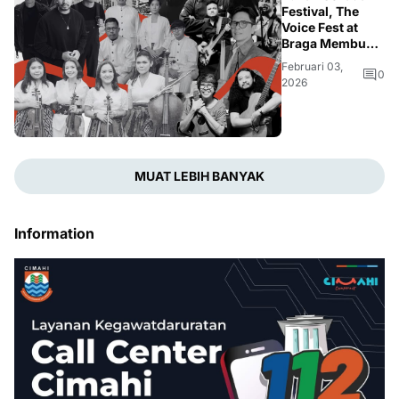
Festival, The
Voice Fest at
Braga Membuka
Ruang Dialog
Februari 03,
antara
0
2026
Mahasiswa,
Seni, dan Publik
MUAT LEBIH BANYAK
Information