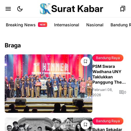
Surat Kabar
Breaking News
Internasional
Nasional
Bandung 
NEW
Braga
Bandung Raya
PSM Swara
Wadhana UNY
Taklukkan
Panggung The
Voice Fest
Februari 08,
Erlangga 2026
0
2026
di Braga
Bandung Raya
Bukan Sekadar