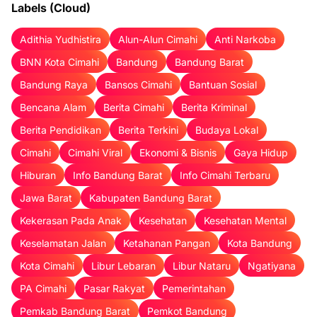
Labels (Cloud)
Adithia Yudhistira
Alun-Alun Cimahi
Anti Narkoba
BNN Kota Cimahi
Bandung
Bandung Barat
Bandung Raya
Bansos Cimahi
Bantuan Sosial
Bencana Alam
Berita Cimahi
Berita Kriminal
Berita Pendidikan
Berita Terkini
Budaya Lokal
Cimahi
Cimahi Viral
Ekonomi & Bisnis
Gaya Hidup
Hiburan
Info Bandung Barat
Info Cimahi Terbaru
Jawa Barat
Kabupaten Bandung Barat
Kekerasan Pada Anak
Kesehatan
Kesehatan Mental
Keselamatan Jalan
Ketahanan Pangan
Kota Bandung
Kota Cimahi
Libur Lebaran
Libur Nataru
Ngatiyana
PA Cimahi
Pasar Rakyat
Pemerintahan
Pemkab Bandung Barat
Pemkot Bandung