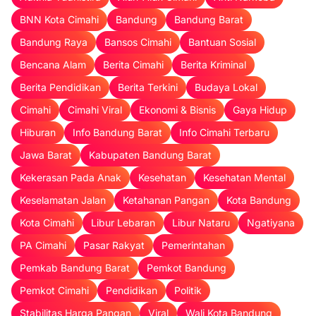
BNN Kota Cimahi
Bandung
Bandung Barat
Bandung Raya
Bansos Cimahi
Bantuan Sosial
Bencana Alam
Berita Cimahi
Berita Kriminal
Berita Pendidikan
Berita Terkini
Budaya Lokal
Cimahi
Cimahi Viral
Ekonomi & Bisnis
Gaya Hidup
Hiburan
Info Bandung Barat
Info Cimahi Terbaru
Jawa Barat
Kabupaten Bandung Barat
Kekerasan Pada Anak
Kesehatan
Kesehatan Mental
Keselamatan Jalan
Ketahanan Pangan
Kota Bandung
Kota Cimahi
Libur Lebaran
Libur Nataru
Ngatiyana
PA Cimahi
Pasar Rakyat
Pemerintahan
Pemkab Bandung Barat
Pemkot Bandung
Pemkot Cimahi
Pendidikan
Politik
Stabilitas Harga Pangan
Viral
Wali Kota Bandung