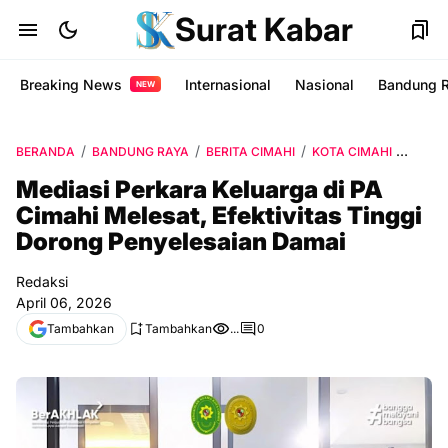
Surat Kabar
Breaking News
Internasional
Nasional
Bandung 
NEW
BERANDA
BANDUNG RAYA
BERITA CIMAHI
KOTA CIMAHI
PA CI
Mediasi Perkara Keluarga di PA
Cimahi Melesat, Efektivitas Tinggi
Dorong Penyelesaian Damai
Redaksi
April 06, 2026
Tambahkan
Tambahkan
...
0