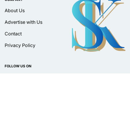
About Us
Advertise with Us
Contact
Privacy Policy
FOLLOW US ON
DISPLAY LANGUAGE
Bahasa
© 2026 PT Media Surat Kabar | suratkabar.web.id. All rights
reserved.
About
Pedoman Media Siber
Privacy Policy