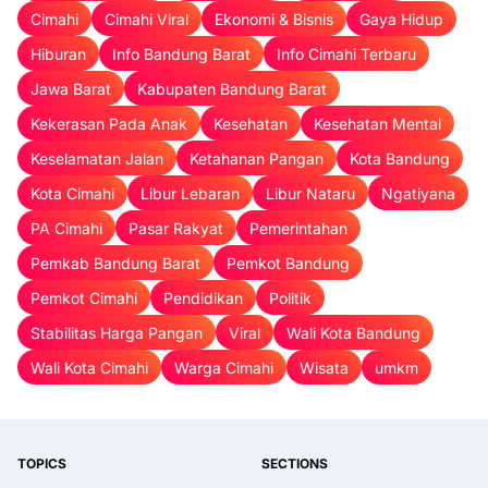
Cimahi
Cimahi Viral
Ekonomi & Bisnis
Gaya Hidup
Hiburan
Info Bandung Barat
Info Cimahi Terbaru
Jawa Barat
Kabupaten Bandung Barat
Kekerasan Pada Anak
Kesehatan
Kesehatan Mental
Keselamatan Jalan
Ketahanan Pangan
Kota Bandung
Kota Cimahi
Libur Lebaran
Libur Nataru
Ngatiyana
PA Cimahi
Pasar Rakyat
Pemerintahan
Pemkab Bandung Barat
Pemkot Bandung
Pemkot Cimahi
Pendidikan
Politik
Stabilitas Harga Pangan
Viral
Wali Kota Bandung
Wali Kota Cimahi
Warga Cimahi
Wisata
umkm
TOPICS
SECTIONS