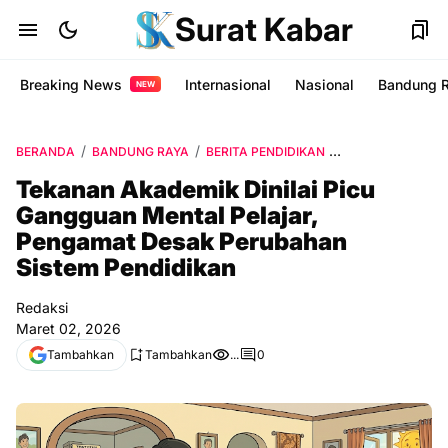
Surat Kabar
Breaking News
Internasional
Nasional
Bandung 
NEW
BERANDA
BANDUNG RAYA
BERITA PENDIDIKAN
BILLY MARTASA
Tekanan Akademik Dinilai Picu
Gangguan Mental Pelajar,
Pengamat Desak Perubahan
Sistem Pendidikan
Redaksi
Maret 02, 2026
Tambahkan
Tambahkan
...
0