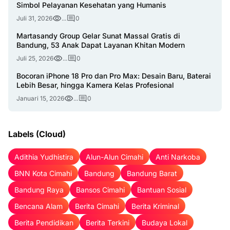
Simbol Pelayanan Kesehatan yang Humanis
Juli 31, 2026
...
0
Martasandy Group Gelar Sunat Massal Gratis di
Bandung, 53 Anak Dapat Layanan Khitan Modern
Juli 25, 2026
...
0
Bocoran iPhone 18 Pro dan Pro Max: Desain Baru, Baterai
Lebih Besar, hingga Kamera Kelas Profesional
Januari 15, 2026
...
0
Labels (Cloud)
Adithia Yudhistira
Alun-Alun Cimahi
Anti Narkoba
BNN Kota Cimahi
Bandung
Bandung Barat
Bandung Raya
Bansos Cimahi
Bantuan Sosial
Bencana Alam
Berita Cimahi
Berita Kriminal
Berita Pendidikan
Berita Terkini
Budaya Lokal