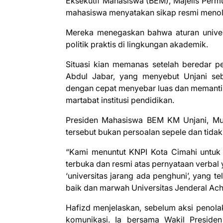
Eksekutif Mahasiswa (BEM), Majelis Perm
mahasiswa menyatakan sikap resmi menola
Mereka menegaskan bahwa aturan univers
politik praktis di lingkungan akademik.
Situasi kian memanas setelah beredar p
Abdul Jabar, yang menyebut Unjani seba
dengan cepat menyebar luas dan memantik
martabat institusi pendidikan.
Presiden Mahasiswa BEM KM Unjani, Mu
tersebut bukan persoalan sepele dan tidak
“Kami menuntut KNPI Kota Cimahi untuk
terbuka dan resmi atas pernyataan verbal
‘universitas jarang ada penghuni’, yang 
baik dan marwah Universitas Jenderal Achma
Hafizd menjelaskan, sebelum aksi penola
komunikasi. Ia bersama Wakil Presid