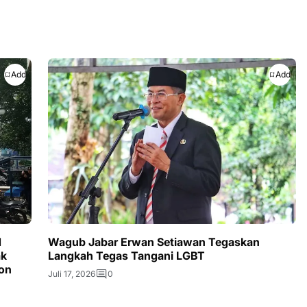
Add
Add
N
Wagub Jabar Erwan Setiawan Tegaskan
ak
Langkah Tegas Tangani LGBT
ron
Juli 17, 2026
0