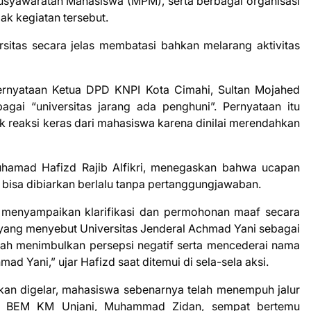
usyawaratan Mahasiswa (MPM), serta berbagai organisasi
k kegiatan tersebut.
itas secara jelas membatasi bahkan melarang aktivitas
ernyataan Ketua DPD KNPI Kota Cimahi, Sultan Mojahed
gai “universitas jarang ada penghuni”. Pernyataan itu
 reaksi keras dari mahasiswa karena dinilai merendahkan
hamad Hafizd Rajib Alfikri, menegaskan bahwa ucapan
 bisa dibiarkan berlalu tanpa pertanggungjawaban.
 menyampaikan klarifikasi dan permohonan maaf secara
 yang menyebut Universitas Jenderal Achmad Yani sebagai
telah menimbulkan persepsi negatif serta mencederai nama
d Yani,” ujar Hafizd saat ditemui di sela-sela aksi.
kan digelar, mahasiswa sebenarnya telah menempuh jalur
en BEM KM Unjani, Muhammad Zidan, sempat bertemu