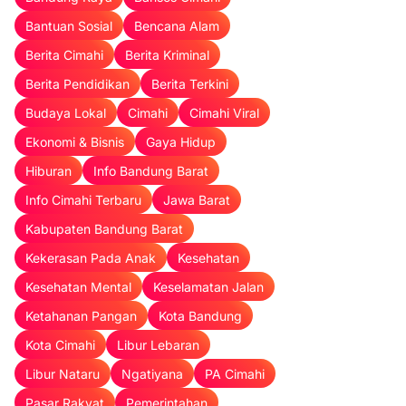
Bantuan Sosial
Bencana Alam
Berita Cimahi
Berita Kriminal
Berita Pendidikan
Berita Terkini
Budaya Lokal
Cimahi
Cimahi Viral
Ekonomi & Bisnis
Gaya Hidup
Hiburan
Info Bandung Barat
Info Cimahi Terbaru
Jawa Barat
Kabupaten Bandung Barat
Kekerasan Pada Anak
Kesehatan
Kesehatan Mental
Keselamatan Jalan
Ketahanan Pangan
Kota Bandung
Kota Cimahi
Libur Lebaran
Libur Nataru
Ngatiyana
PA Cimahi
Pasar Rakyat
Pemerintahan