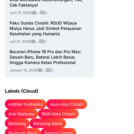
Cek Faktanya!
Juni 17, 2025
...
0
Paku Sunda Cimahi: RSUD Wijaya
Mulya Harus Jadi Simbol Pelayanan
Kesehatan yang Humanis
Juli 31, 2026
...
0
Bocoran iPhone 18 Pro dan Pro Max:
Desain Baru, Baterai Lebih Besar,
hingga Kamera Kelas Profesional
Januari 15, 2026
...
0
Labels (Cloud)
Adithia Yudhistira
Alun-Alun Cimahi
Anti Narkoba
BNN Kota Cimahi
Bandung
Bandung Barat
Bandung Raya
Bansos Cimahi