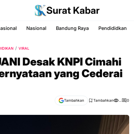
Surat Kabar
nasional
Nasional
Bandung Raya
Pendididkan
DIDIKAN
VIRAL
ANI Desak KNPI Cimahi
Pernyataan yang Cederai
Tambahkan
Tambahkan
...
0