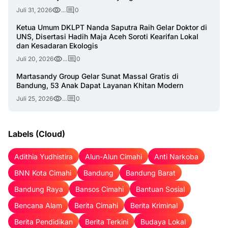
Juli 31, 2026
...
0
Ketua Umum DKLPT Nanda Saputra Raih Gelar Doktor di
UNS, Disertasi Hadih Maja Aceh Soroti Kearifan Lokal
dan Kesadaran Ekologis
Juli 20, 2026
...
0
Martasandy Group Gelar Sunat Massal Gratis di
Bandung, 53 Anak Dapat Layanan Khitan Modern
Juli 25, 2026
...
0
Labels (Cloud)
Adithia Yudhistira
Alun-Alun Cimahi
Anti Narkoba
BNN Kota Cimahi
Bandung
Bandung Barat
Bandung Raya
Bansos Cimahi
Bantuan Sosial
Bencana Alam
Berita Cimahi
Berita Kriminal
Berita Pendidikan
Berita Terkini
Budaya Lokal