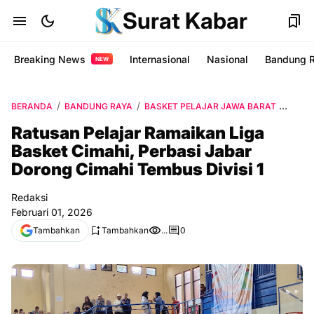
Surat Kabar
Breaking News
Internasional
Nasional
Bandung 
NEW
BERANDA
BANDUNG RAYA
BASKET PELAJAR JAWA BARAT
GOR 
Ratusan Pelajar Ramaikan Liga
Basket Cimahi, Perbasi Jabar
Dorong Cimahi Tembus Divisi 1
Redaksi
Februari 01, 2026
Tambahkan
Tambahkan
...
0