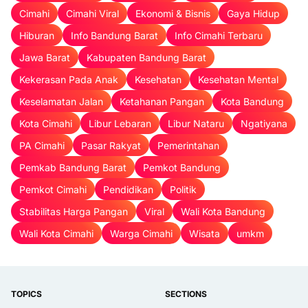
Cimahi
Cimahi Viral
Ekonomi & Bisnis
Gaya Hidup
Hiburan
Info Bandung Barat
Info Cimahi Terbaru
Jawa Barat
Kabupaten Bandung Barat
Kekerasan Pada Anak
Kesehatan
Kesehatan Mental
Keselamatan Jalan
Ketahanan Pangan
Kota Bandung
Kota Cimahi
Libur Lebaran
Libur Nataru
Ngatiyana
PA Cimahi
Pasar Rakyat
Pemerintahan
Pemkab Bandung Barat
Pemkot Bandung
Pemkot Cimahi
Pendidikan
Politik
Stabilitas Harga Pangan
Viral
Wali Kota Bandung
Wali Kota Cimahi
Warga Cimahi
Wisata
umkm
TOPICS
SECTIONS