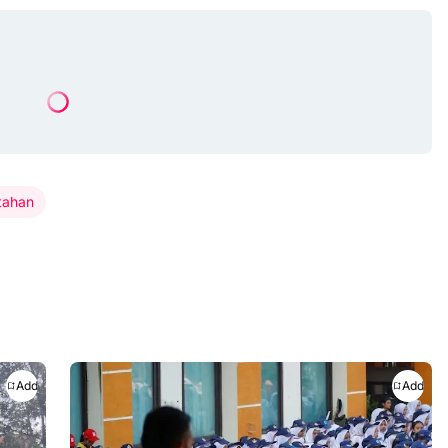
tahan
Add
Add