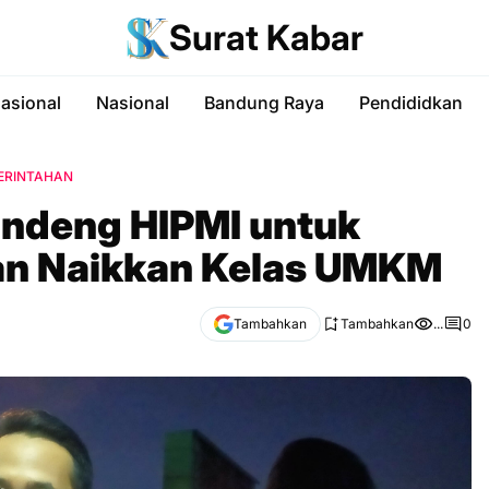
Surat Kabar
nasional
Nasional
Bandung Raya
Pendididkan
ERINTAHAN
ndeng HIPMI untuk
dan Naikkan Kelas UMKM
Tambahkan
Tambahkan
...
0