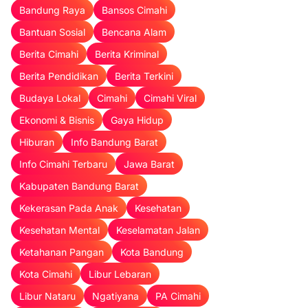
Bandung Raya
Bansos Cimahi
Bantuan Sosial
Bencana Alam
Berita Cimahi
Berita Kriminal
Berita Pendidikan
Berita Terkini
Budaya Lokal
Cimahi
Cimahi Viral
Ekonomi & Bisnis
Gaya Hidup
Hiburan
Info Bandung Barat
Info Cimahi Terbaru
Jawa Barat
Kabupaten Bandung Barat
Kekerasan Pada Anak
Kesehatan
Kesehatan Mental
Keselamatan Jalan
Ketahanan Pangan
Kota Bandung
Kota Cimahi
Libur Lebaran
Libur Nataru
Ngatiyana
PA Cimahi