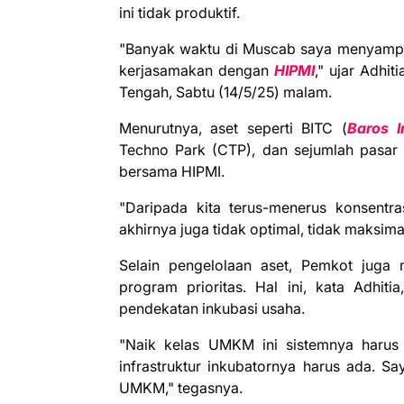
ini tidak produktif.
"Banyak waktu di Muscab saya menyampa
kerjasamakan dengan
HIPMI
," ujar Adhi
Tengah, Sabtu (14/5/25) malam.
Menurutnya, aset seperti BITC (
Baros I
Techno Park (CTP), dan sejumlah pasar 
bersama HIPMI.
"Daripada kita terus-menerus konsent
akhirnya juga tidak optimal, tidak maksimal
Selain pengelolaan aset, Pemkot juga
program prioritas. Hal ini, kata Adhit
pendekatan inkubasi usaha.
"Naik kelas UMKM ini sistemnya harus 
infrastruktur inkubatornya harus ada. S
UMKM," tegasnya.