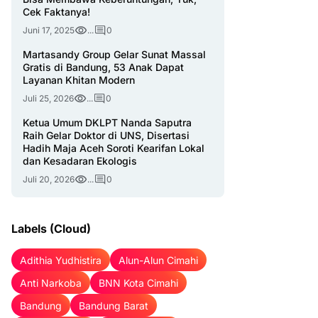
Cek Faktanya!
Juni 17, 2025
...
0
Martasandy Group Gelar Sunat Massal
Gratis di Bandung, 53 Anak Dapat
Layanan Khitan Modern
Juli 25, 2026
...
0
Ketua Umum DKLPT Nanda Saputra
Raih Gelar Doktor di UNS, Disertasi
Hadih Maja Aceh Soroti Kearifan Lokal
dan Kesadaran Ekologis
Juli 20, 2026
...
0
Labels (Cloud)
Adithia Yudhistira
Alun-Alun Cimahi
Anti Narkoba
BNN Kota Cimahi
Bandung
Bandung Barat