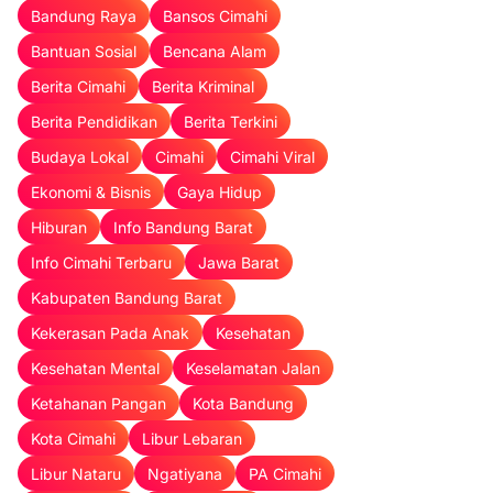
Bandung Raya
Bansos Cimahi
Bantuan Sosial
Bencana Alam
Berita Cimahi
Berita Kriminal
Berita Pendidikan
Berita Terkini
Budaya Lokal
Cimahi
Cimahi Viral
Ekonomi & Bisnis
Gaya Hidup
Hiburan
Info Bandung Barat
Info Cimahi Terbaru
Jawa Barat
Kabupaten Bandung Barat
Kekerasan Pada Anak
Kesehatan
Kesehatan Mental
Keselamatan Jalan
Ketahanan Pangan
Kota Bandung
Kota Cimahi
Libur Lebaran
Libur Nataru
Ngatiyana
PA Cimahi