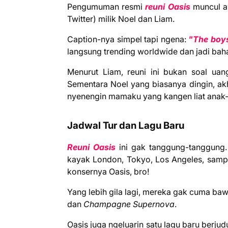
Pengumuman resmi
reuni Oasis
muncul aw
Twitter) milik Noel dan Liam.
Caption-nya simpel tapi ngena:
"The boys
langsung trending worldwide dan jadi baha
Menurut Liam, reuni ini bukan soal uan
Sementara Noel yang biasanya dingin, akh
nyenengin mamaku yang kangen liat anak
Jadwal Tur dan Lagu Baru
Reuni Oasis
ini gak tanggung-tanggung. 
kayak London, Tokyo, Los Angeles, sampa
konsernya Oasis, bro!
Yang lebih gila lagi, mereka gak cuma ba
dan
Champagne Supernova
.
Oasis juga ngeluarin satu lagu baru berjud