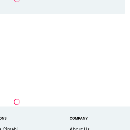
IONS
COMPANY
ta Cimahi
About Us