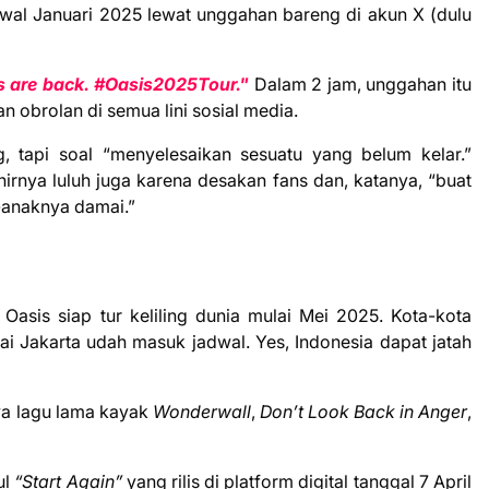
al Januari 2025 lewat unggahan bareng di akun X (dulu
 are back. #Oasis2025Tour."
Dalam 2 jam, unggahan itu
n obrolan di semua lini sosial media.
g, tapi soal “menyelesaikan sesuatu yang belum kelar.”
irnya luluh juga karena desakan fans dan, katanya, “buat
-anaknya damai.”
Oasis siap tur keliling dunia mulai Mei 2025. Kota-kota
i Jakarta udah masuk jadwal. Yes, Indonesia dapat jatah
wa lagu lama kayak
Wonderwall
,
Don’t Look Back in Anger
,
ul
“Start Again”
yang rilis di platform digital tanggal 7 April