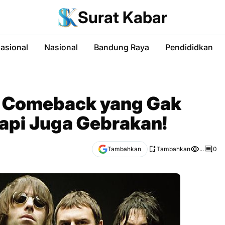
Surat Kabar
nasional
Nasional
Bandung Raya
Pendididkan
: Comeback yang Gak
api Juga Gebrakan!
Tambahkan
Tambahkan
...
0