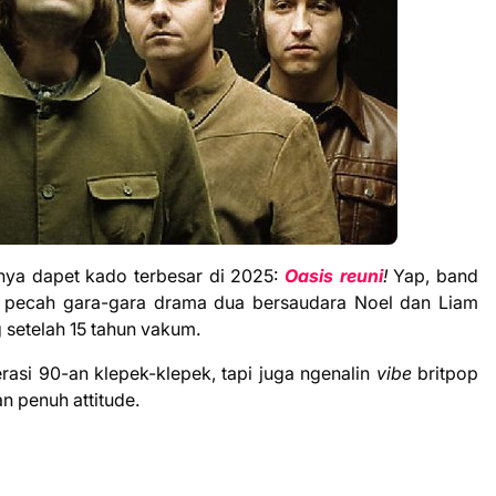
nya dapet kado terbesar di 2025:
Oasis reuni
!
Yap, band
t pecah gara-gara drama dua bersaudara Noel dan Liam
 setelah 15 tahun vakum.
asi 90-an klepek-klepek, tapi juga ngenalin
vibe
britpop
n penuh attitude.