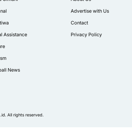
inal
Advertise with Us
tiwa
Contact
al Assistance
Privacy Policy
ure
ism
ball News
d. All rights reserved.