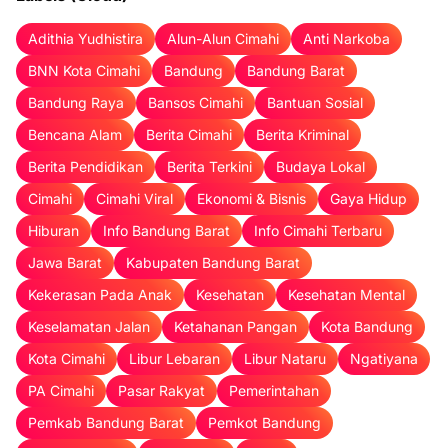
Adithia Yudhistira
Alun-Alun Cimahi
Anti Narkoba
BNN Kota Cimahi
Bandung
Bandung Barat
Bandung Raya
Bansos Cimahi
Bantuan Sosial
Bencana Alam
Berita Cimahi
Berita Kriminal
Berita Pendidikan
Berita Terkini
Budaya Lokal
Cimahi
Cimahi Viral
Ekonomi & Bisnis
Gaya Hidup
Hiburan
Info Bandung Barat
Info Cimahi Terbaru
Jawa Barat
Kabupaten Bandung Barat
Kekerasan Pada Anak
Kesehatan
Kesehatan Mental
Keselamatan Jalan
Ketahanan Pangan
Kota Bandung
Kota Cimahi
Libur Lebaran
Libur Nataru
Ngatiyana
PA Cimahi
Pasar Rakyat
Pemerintahan
Pemkab Bandung Barat
Pemkot Bandung