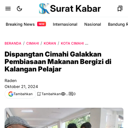
Surat Kabar
Breaking News
Internasional
Nasional
Bandung 
NEW
BERANDA
CIMAHI
KORAN
KOTA CIMAHI
MAKANAN BERGIZI
P
Dispangtan Cimahi Galakkan
Pembiasaan Makanan Bergizi di
Kalangan Pelajar
Raden
Oktober 21, 2024
Tambahkan
Tambahkan
...
0