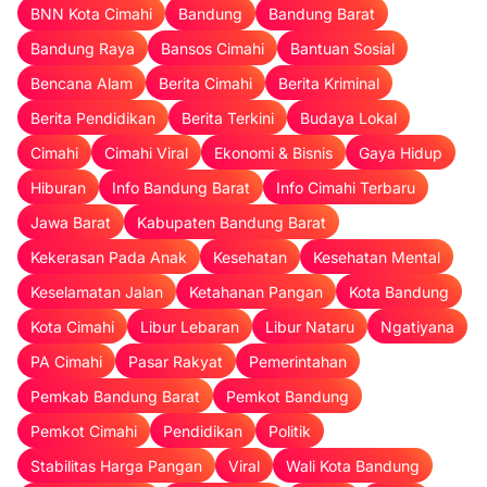
BNN Kota Cimahi
Bandung
Bandung Barat
Bandung Raya
Bansos Cimahi
Bantuan Sosial
Bencana Alam
Berita Cimahi
Berita Kriminal
Berita Pendidikan
Berita Terkini
Budaya Lokal
Cimahi
Cimahi Viral
Ekonomi & Bisnis
Gaya Hidup
Hiburan
Info Bandung Barat
Info Cimahi Terbaru
Jawa Barat
Kabupaten Bandung Barat
Kekerasan Pada Anak
Kesehatan
Kesehatan Mental
Keselamatan Jalan
Ketahanan Pangan
Kota Bandung
Kota Cimahi
Libur Lebaran
Libur Nataru
Ngatiyana
PA Cimahi
Pasar Rakyat
Pemerintahan
Pemkab Bandung Barat
Pemkot Bandung
Pemkot Cimahi
Pendidikan
Politik
Stabilitas Harga Pangan
Viral
Wali Kota Bandung