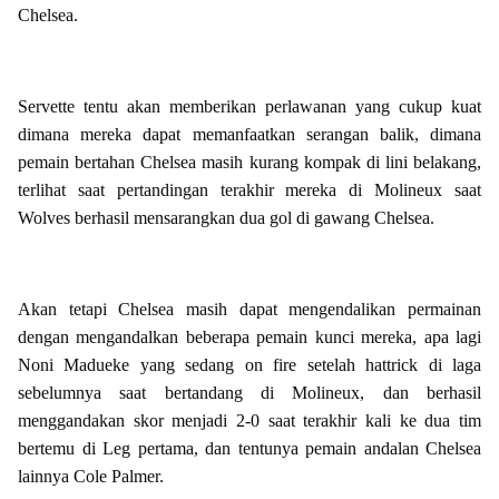
Chelsea.
Servette tentu akan memberikan perlawanan yang cukup kuat
dimana mereka dapat memanfaatkan serangan balik, dimana
pemain bertahan Chelsea masih kurang kompak di lini belakang,
terlihat saat pertandingan terakhir mereka di Molineux saat
Wolves berhasil mensarangkan dua gol di gawang Chelsea.
Akan tetapi Chelsea masih dapat mengendalikan permainan
dengan mengandalkan beberapa pemain kunci mereka, apa lagi
Noni Madueke yang sedang on fire setelah hattrick di laga
sebelumnya saat bertandang di Molineux, dan berhasil
menggandakan skor menjadi 2-0 saat terakhir kali ke dua tim
bertemu di Leg pertama, dan tentunya pemain andalan Chelsea
lainnya Cole Palmer.