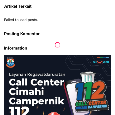
Artikel Terkait
Failed to load posts.
Posting Komentar
Information