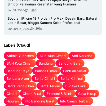
Simbol Pelayanan Kesehatan yang Humanis
Juli 31, 2026
...
0
Bocoran iPhone 18 Pro dan Pro Max: Desain Baru, Baterai
Lebih Besar, hingga Kamera Kelas Profesional
Januari 15, 2026
...
0
Labels (Cloud)
Adithia Yudhistira
Alun-Alun Cimahi
Anti Narkoba
BNN Kota Cimahi
Bandung
Bandung Barat
Bandung Raya
Bansos Cimahi
Bantuan Sosial
Bencana Alam
Berita Cimahi
Berita Kriminal
Berita Pendidikan
Berita Terkini
Budaya Lokal
Cimahi
Cimahi Viral
Ekonomi & Bisnis
Gaya Hidup
Hiburan
Info Bandung Barat
Info Cimahi Terbaru