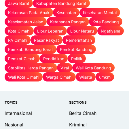
Jawa Barat
Kabupaten Bandung Barat
Kekerasan Pada Anak
Kesehatan
Kesehatan Mental
Keselamatan Jalan
Ketahanan Pangan
Kota Bandung
Kota Cimahi
Libur Lebaran
Libur Nataru
Ngatiyana
PA Cimahi
Pasar Rakyat
Pemerintahan
Pemkab Bandung Barat
Pemkot Bandung
Pemkot Cimahi
Pendidikan
Politik
Stabilitas Harga Pangan
Viral
Wali Kota Bandung
Wali Kota Cimahi
Warga Cimahi
Wisata
umkm
TOPICS
SECTIONS
Internasional
Berita Cimahi
Nasional
Kriminal