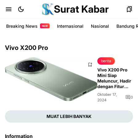
Surat Kabar
Breaking News
Internasional
Nasional
Bandung 
NEW
Vivo X200 Pro
berita
Vivo X200 Pro
Mini Siap
Meluncur, Hadir
dengan Fitur
Canggih dan
Oktober 17,
Harga Kompetitif
0
2024
MUAT LEBIH BANYAK
Information