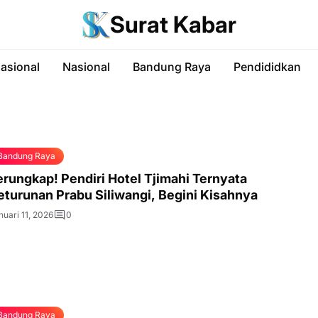
Surat Kabar
nasional
Nasional
Bandung Raya
Pendididkan
Bandung Raya
erungkap! Pendiri Hotel Tjimahi Ternyata
eturunan Prabu Siliwangi, Begini Kisahnya
nuari 11, 2026
0
Bandung Raya