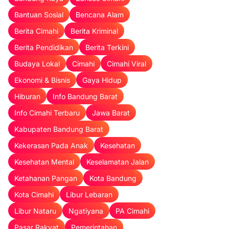
Bantuan Sosial
Bencana Alam
Berita Cimahi
Berita Kriminal
Berita Pendidikan
Berita Terkini
Budaya Lokal
Cimahi
Cimahi Viral
Ekonomi & Bisnis
Gaya Hidup
Hiburan
Info Bandung Barat
Info Cimahi Terbaru
Jawa Barat
Kabupaten Bandung Barat
Kekerasan Pada Anak
Kesehatan
Kesehatan Mental
Keselamatan Jalan
Ketahanan Pangan
Kota Bandung
Kota Cimahi
Libur Lebaran
Libur Nataru
Ngatiyana
PA Cimahi
Pasar Rakyat
Pemerintahan