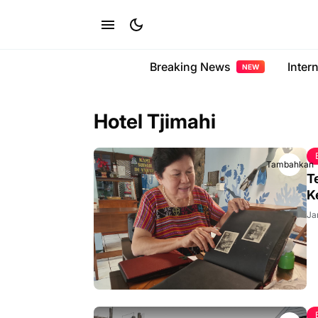
Breaking News
Inter
NEW
Hotel Tjimahi
Tambahkan
T
K
Ja