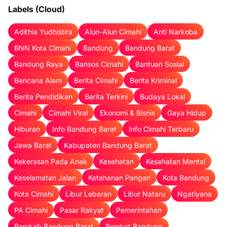
Labels (Cloud)
Adithia Yudhistira
Alun-Alun Cimahi
Anti Narkoba
BNN Kota Cimahi
Bandung
Bandung Barat
Bandung Raya
Bansos Cimahi
Bantuan Sosial
Bencana Alam
Berita Cimahi
Berita Kriminal
Berita Pendidikan
Berita Terkini
Budaya Lokal
Cimahi
Cimahi Viral
Ekonomi & Bisnis
Gaya Hidup
Hiburan
Info Bandung Barat
Info Cimahi Terbaru
Jawa Barat
Kabupaten Bandung Barat
Kekerasan Pada Anak
Kesehatan
Kesehatan Mental
Keselamatan Jalan
Ketahanan Pangan
Kota Bandung
Kota Cimahi
Libur Lebaran
Libur Nataru
Ngatiyana
PA Cimahi
Pasar Rakyat
Pemerintahan
Pemkab Bandung Barat
Pemkot Bandung