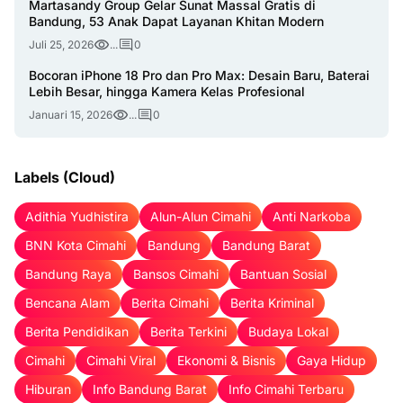
Martasandy Group Gelar Sunat Massal Gratis di
Bandung, 53 Anak Dapat Layanan Khitan Modern
Juli 25, 2026
...
0
Bocoran iPhone 18 Pro dan Pro Max: Desain Baru, Baterai
Lebih Besar, hingga Kamera Kelas Profesional
Januari 15, 2026
...
0
Labels (Cloud)
Adithia Yudhistira
Alun-Alun Cimahi
Anti Narkoba
BNN Kota Cimahi
Bandung
Bandung Barat
Bandung Raya
Bansos Cimahi
Bantuan Sosial
Bencana Alam
Berita Cimahi
Berita Kriminal
Berita Pendidikan
Berita Terkini
Budaya Lokal
Cimahi
Cimahi Viral
Ekonomi & Bisnis
Gaya Hidup
Hiburan
Info Bandung Barat
Info Cimahi Terbaru