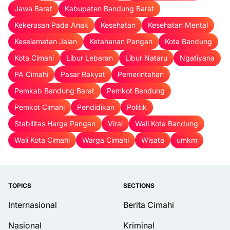
Jawa Barat
Kabupaten Bandung Barat
Kekerasan Pada Anak
Kesehatan
Kesehatan Mental
Keselamatan Jalan
Ketahanan Pangan
Kota Bandung
Kota Cimahi
Libur Lebaran
Libur Nataru
Ngatiyana
PA Cimahi
Pasar Rakyat
Pemerintahan
Pemkab Bandung Barat
Pemkot Bandung
Pemkot Cimahi
Pendidikan
Politik
Stabilitas Harga Pangan
Viral
Wali Kota Bandung
Wali Kota Cimahi
Warga Cimahi
Wisata
umkm
TOPICS
SECTIONS
Internasional
Berita Cimahi
Nasional
Kriminal