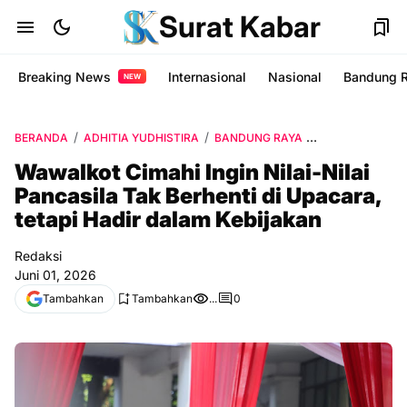
Surat Kabar
Breaking News
Internasional
Nasional
Bandung 
NEW
BERANDA
ADHITIA YUDHISTIRA
BANDUNG RAYA
BERITA TERKINI
Wawalkot Cimahi Ingin Nilai-Nilai
Pancasila Tak Berhenti di Upacara,
tetapi Hadir dalam Kebijakan
Redaksi
Juni 01, 2026
Tambahkan
Tambahkan
...
0