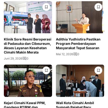
Klinik Sore Resmi Beroperasi
Adithia Yudhistira Pastikan
di Padasuka dan Cibeureum,
Program Pemberdayaan
Akses Layanan Kesehatan
Masyarakat Tepat Sasaran
Cimahi Makin Merata
Mei 12, 2026
0
Juni 29, 2026
0
Kejari Cimahi Kawal PPM,
Wali Kota Cimahi Ambil
Gandeng RT/RW dan
Sumpah Pejabat Baru,