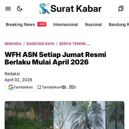
Surat Kabar
Breaking News
Internasional
Nasional
Bandung 
NEW
BERANDA
BANDUNG RAYA
BERITA TERKINI
INFO CIMAHI TERBAR
WFH ASN Setiap Jumat Resmi
Berlaku Mulai April 2026
Redaksi
April 02, 2026
Tambahkan
Tambahkan
...
0