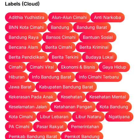
Labels (Cloud)
Adithia Yudhistira
Alun-Alun Cimahi
Anti Narkoba
BNN Kota Cimahi
Bandung
Bandung Barat
Bandung Raya
Bansos Cimahi
Bantuan Sosial
Bencana Alam
Berita Cimahi
Berita Kriminal
Berita Pendidikan
Berita Terkini
Budaya Lokal
Cimahi
Cimahi Viral
Ekonomi & Bisnis
Gaya Hidup
Hiburan
Info Bandung Barat
Info Cimahi Terbaru
Jawa Barat
Kabupaten Bandung Barat
Kekerasan Pada Anak
Kesehatan
Kesehatan Mental
Keselamatan Jalan
Ketahanan Pangan
Kota Bandung
Kota Cimahi
Libur Lebaran
Libur Nataru
Ngatiyana
PA Cimahi
Pasar Rakyat
Pemerintahan
Pemkab Bandung Barat
Pemkot Bandung