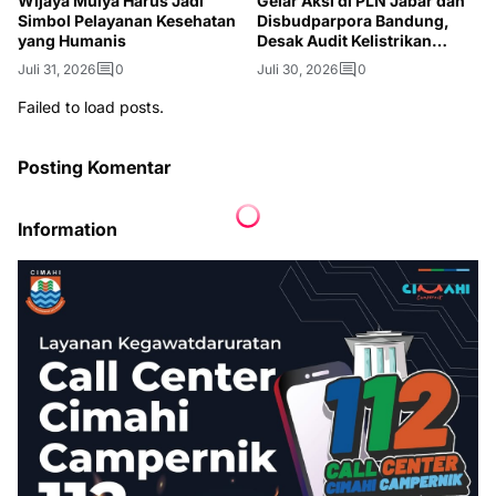
Wijaya Mulya Harus Jadi
Gelar Aksi di PLN Jabar dan
Simbol Pelayanan Kesehatan
Disbudparpora Bandung,
yang Humanis
Desak Audit Kelistrikan
hingga Bongkar Videotron
Juli 31, 2026
0
Juli 30, 2026
0
Failed to load posts.
Posting Komentar
Information