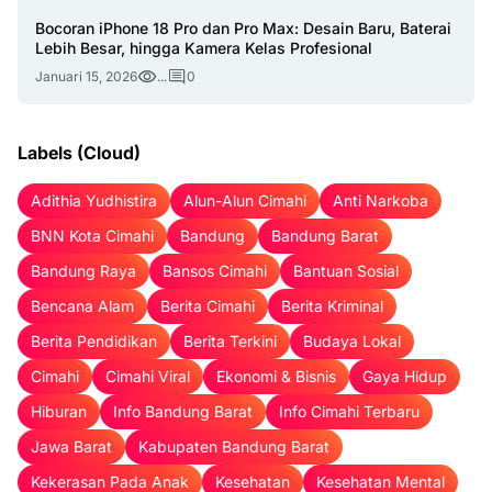
Bocoran iPhone 18 Pro dan Pro Max: Desain Baru, Baterai
Lebih Besar, hingga Kamera Kelas Profesional
Januari 15, 2026
...
0
Labels (Cloud)
Adithia Yudhistira
Alun-Alun Cimahi
Anti Narkoba
BNN Kota Cimahi
Bandung
Bandung Barat
Bandung Raya
Bansos Cimahi
Bantuan Sosial
Bencana Alam
Berita Cimahi
Berita Kriminal
Berita Pendidikan
Berita Terkini
Budaya Lokal
Cimahi
Cimahi Viral
Ekonomi & Bisnis
Gaya Hidup
Hiburan
Info Bandung Barat
Info Cimahi Terbaru
Jawa Barat
Kabupaten Bandung Barat
Kekerasan Pada Anak
Kesehatan
Kesehatan Mental