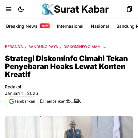
Surat Kabar
Breaking News
Internasional
Nasional
Bandung 
NEW
BERANDA
BANDUNG RAYA
DISKOMINFO CIMAHI
KOTA CIMAHI
Strategi Diskominfo Cimahi Tekan
Penyebaran Hoaks Lewat Konten
Kreatif
Redaksi
Januari 11, 2026
Tambahkan
Tambahkan
...
0