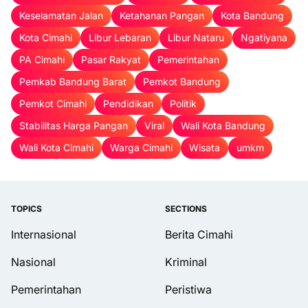
Keselamatan Jalan
Ketahanan Pangan
Kota Bandung
Kota Cimahi
Libur Lebaran
Libur Nataru
Ngatiyana
PA Cimahi
Pasar Rakyat
Pemerintahan
Pemkab Bandung Barat
Pemkot Bandung
Pemkot Cimahi
Pendidikan
Politik
Stabilitas Harga Pangan
Viral
Wali Kota Bandung
Wali Kota Cimahi
Warga Cimahi
Wisata
umkm
TOPICS
SECTIONS
Internasional
Berita Cimahi
Nasional
Kriminal
Pemerintahan
Peristiwa