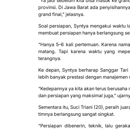
“Ya jadi sebelum kita bisa masuk ke grand f
provinsi. Di Jawa Barat ada penyisihannya,
grand final,” jelasnya.
Soal persiapan, Syntya mengakui waktu la
membuat persiapan hanya berlangsung sek
“Hanya 5–6 kali pertemuan. Karena nama
matang. Tapi karena waktu yang mepet
terangnya.
Ke depan, Syntya berharap Sanggar Tar
lebih banyak prestasi dengan manajemen w
“Kedepannya ya kita akan terus berusaha
dan persiapan yang maksimal juga,” ujarny
Sementara itu, Suci Triani (20), peraih 
timnya berlangsung sangat singkat.
“Persiapan dibenerin, teknik, lalu ger