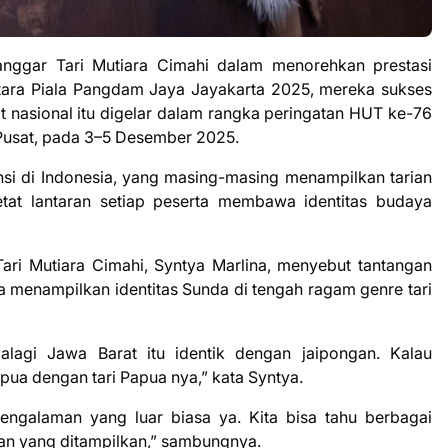
nggar Tari Mutiara Cimahi dalam menorehkan prestasi
ntara Piala Pangdam Jaya Jayakarta 2025, mereka sukses
at nasional itu digelar dalam rangka peringatan HUT ke-76
Pusat, pada 3–5 Desember 2025.
vinsi di Indonesia, yang masing-masing menampilkan tarian
tat lantaran setiap peserta membawa identitas budaya
ari Mutiara Cimahi, Syntya Marlina, menyebut tantangan
a menampilkan identitas Sunda di tengah ragam genre tari
lagi Jawa Barat itu identik dengan jaipongan. Kalau
pua dengan tari Papua nya,” kata Syntya.
ngalaman yang luar biasa ya. Kita bisa tahu berbagai
kan yang ditampilkan,” sambungnya.