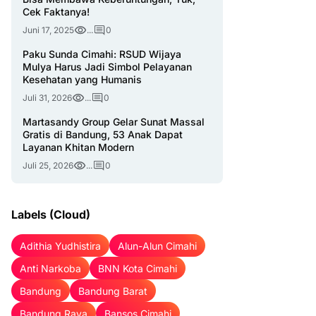
Cek Faktanya!
Juni 17, 2025
...
0
Paku Sunda Cimahi: RSUD Wijaya
Mulya Harus Jadi Simbol Pelayanan
Kesehatan yang Humanis
Juli 31, 2026
...
0
Martasandy Group Gelar Sunat Massal
Gratis di Bandung, 53 Anak Dapat
Layanan Khitan Modern
Juli 25, 2026
...
0
Labels (Cloud)
Adithia Yudhistira
Alun-Alun Cimahi
Anti Narkoba
BNN Kota Cimahi
Bandung
Bandung Barat
Bandung Raya
Bansos Cimahi