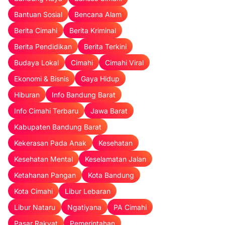
Bantuan Sosial
Bencana Alam
Berita Cimahi
Berita Kriminal
Berita Pendidikan
Berita Terkini
Budaya Lokal
Cimahi
Cimahi Viral
Ekonomi & Bisnis
Gaya Hidup
Hiburan
Info Bandung Barat
Info Cimahi Terbaru
Jawa Barat
Kabupaten Bandung Barat
Kekerasan Pada Anak
Kesehatan
Kesehatan Mental
Keselamatan Jalan
Ketahanan Pangan
Kota Bandung
Kota Cimahi
Libur Lebaran
Libur Nataru
Ngatiyana
PA Cimahi
Pasar Rakyat
Pemerintahan