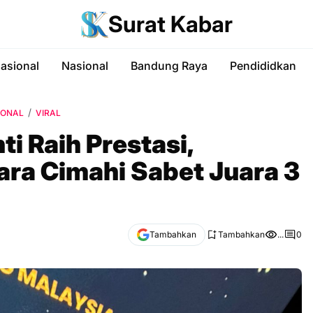
Surat Kabar
nasional
Nasional
Bandung Raya
Pendididkan
IONAL
VIRAL
i Raih Prestasi,
ara Cimahi Sabet Juara 3
Tambahkan
Tambahkan
...
0