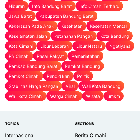
Hiburan
Info Bandung Barat
Info Cimahi Terbaru
Jawa Barat
Kabupaten Bandung Barat
Kekerasan Pada Anak
Kesehatan
Kesehatan Mental
Keselamatan Jalan
Ketahanan Pangan
Kota Bandung
Kota Cimahi
Libur Lebaran
Libur Nataru
Ngatiyana
PA Cimahi
Pasar Rakyat
Pemerintahan
Pemkab Bandung Barat
Pemkot Bandung
Pemkot Cimahi
Pendidikan
Politik
Stabilitas Harga Pangan
Viral
Wali Kota Bandung
Wali Kota Cimahi
Warga Cimahi
Wisata
umkm
TOPICS
SECTIONS
Internasional
Berita Cimahi