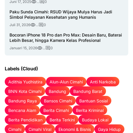
Juni 17, 2025
...
0
Paku Sunda Cimahi: RSUD Wijaya Mulya Harus Jadi
Simbol Pelayanan Kesehatan yang Humanis
Juli 31, 2026
...
0
Bocoran iPhone 18 Pro dan Pro Max: Desain Baru, Baterai
Lebih Besar, hingga Kamera Kelas Profesional
Januari 15, 2026
...
0
Labels (Cloud)
Adithia Yudhistira
Alun-Alun Cimahi
Anti Narkoba
BNN Kota Cimahi
Bandung
Bandung Barat
Bandung Raya
Bansos Cimahi
Bantuan Sosial
Bencana Alam
Berita Cimahi
Berita Kriminal
Berita Pendidikan
Berita Terkini
Budaya Lokal
Cimahi
Cimahi Viral
Ekonomi & Bisnis
Gaya Hidup