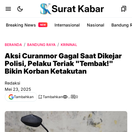
Surat Kabar
Breaking News
Internasional
Nasional
Bandung 
NEW
BERANDA
BANDUNG RAYA
KRININAL
Aksi Curanmor Gagal Saat Dikejar
Polisi, Pelaku Teriak "Tembak!"
Bikin Korban Ketakutan
Redaksi
Mei 23, 2025
Tambahkan
Tambahkan
...
0