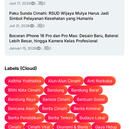
Juni 17, 2025
...
0
Paku Sunda Cimahi: RSUD Wijaya Mulya Harus Jadi
Simbol Pelayanan Kesehatan yang Humanis
Juli 31, 2026
...
0
Bocoran iPhone 18 Pro dan Pro Max: Desain Baru, Baterai
Lebih Besar, hingga Kamera Kelas Profesional
Januari 15, 2026
...
0
Labels (Cloud)
Adithia Yudhistira
Alun-Alun Cimahi
Anti Narkoba
BNN Kota Cimahi
Bandung
Bandung Barat
Bandung Raya
Bansos Cimahi
Bantuan Sosial
Bencana Alam
Berita Cimahi
Berita Kriminal
Berita Pendidikan
Berita Terkini
Budaya Lokal
Cimahi
Cimahi Viral
Ekonomi & Bisnis
Gaya Hidup