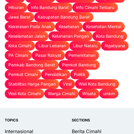
Hiburan
Info Bandung Barat
Info Cimahi Terbaru
Jawa Barat
Kabupaten Bandung Barat
Kekerasan Pada Anak
Kesehatan
Kesehatan Mental
Keselamatan Jalan
Ketahanan Pangan
Kota Bandung
Kota Cimahi
Libur Lebaran
Libur Nataru
Ngatiyana
PA Cimahi
Pasar Rakyat
Pemerintahan
Pemkab Bandung Barat
Pemkot Bandung
Pemkot Cimahi
Pendidikan
Politik
Stabilitas Harga Pangan
Viral
Wali Kota Bandung
Wali Kota Cimahi
Warga Cimahi
Wisata
umkm
TOPICS
SECTIONS
Internasional
Berita Cimahi