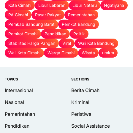
Kota Cimahi
Libur Lebaran
Libur Nataru
Ngatiyana
PA Cimahi
Pasar Rakyat
Pemerintahan
Pemkab Bandung Barat
Pemkot Bandung
Pemkot Cimahi
Pendidikan
Politik
Stabilitas Harga Pangan
Viral
Wali Kota Bandung
Wali Kota Cimahi
Warga Cimahi
Wisata
umkm
TOPICS
SECTIONS
Internasional
Berita Cimahi
Nasional
Kriminal
Pemerintahan
Peristiwa
Pendidikan
Social Assistance