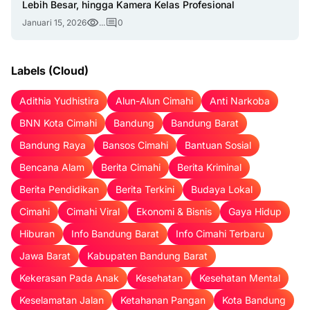
Lebih Besar, hingga Kamera Kelas Profesional
Januari 15, 2026
...
0
Labels (Cloud)
Adithia Yudhistira
Alun-Alun Cimahi
Anti Narkoba
BNN Kota Cimahi
Bandung
Bandung Barat
Bandung Raya
Bansos Cimahi
Bantuan Sosial
Bencana Alam
Berita Cimahi
Berita Kriminal
Berita Pendidikan
Berita Terkini
Budaya Lokal
Cimahi
Cimahi Viral
Ekonomi & Bisnis
Gaya Hidup
Hiburan
Info Bandung Barat
Info Cimahi Terbaru
Jawa Barat
Kabupaten Bandung Barat
Kekerasan Pada Anak
Kesehatan
Kesehatan Mental
Keselamatan Jalan
Ketahanan Pangan
Kota Bandung