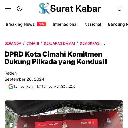
Surat Kabar
Breaking News
Internasional
Nasional
Bandung 
NEW
BERANDA
CIMAHI
DEKLARASIDAMAI
DEMOKRASI
PILKADA202
DPRD Kota Cimahi Komitmen
Dukung Pilkada yang Kondusif
Raden
September 28, 2024
Tambahkan
Tambahkan
...
0