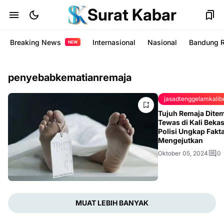
Surat Kabar
Breaking News
Internasional
Nasional
Bandung 
NEW
penyebabkematianremaja
jasadtenggelamkalib
Tujuh Remaja Dite
Tewas di Kali Bekas
Polisi Ungkap Fakt
Mengejutkan
Oktober 05, 2024
0
MUAT LEBIH BANYAK