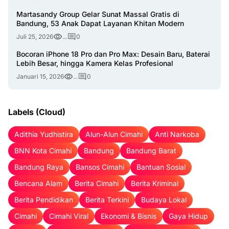
Martasandy Group Gelar Sunat Massal Gratis di
Bandung, 53 Anak Dapat Layanan Khitan Modern
Juli 25, 2026
...
0
Bocoran iPhone 18 Pro dan Pro Max: Desain Baru, Baterai
Lebih Besar, hingga Kamera Kelas Profesional
Januari 15, 2026
...
0
Labels (Cloud)
Adithia Yudhistira
Alun-Alun Cimahi
Anti Narkoba
BNN Kota Cimahi
Bandung
Bandung Barat
Bandung Raya
Bansos Cimahi
Bantuan Sosial
Bencana Alam
Berita Cimahi
Berita Kriminal
Berita Pendidikan
Berita Terkini
Budaya Lokal
Cimahi
Cimahi Viral
Ekonomi & Bisnis
Gaya Hidup