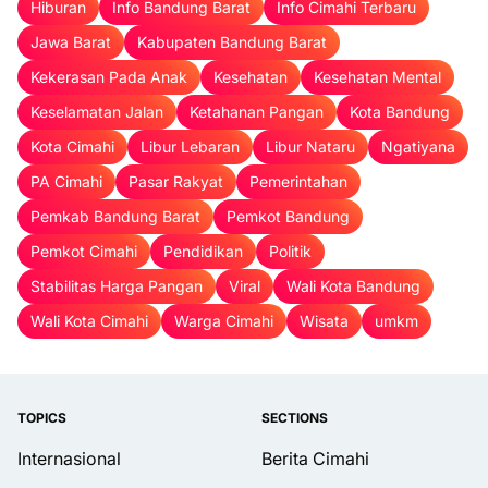
Hiburan
Info Bandung Barat
Info Cimahi Terbaru
Jawa Barat
Kabupaten Bandung Barat
Kekerasan Pada Anak
Kesehatan
Kesehatan Mental
Keselamatan Jalan
Ketahanan Pangan
Kota Bandung
Kota Cimahi
Libur Lebaran
Libur Nataru
Ngatiyana
PA Cimahi
Pasar Rakyat
Pemerintahan
Pemkab Bandung Barat
Pemkot Bandung
Pemkot Cimahi
Pendidikan
Politik
Stabilitas Harga Pangan
Viral
Wali Kota Bandung
Wali Kota Cimahi
Warga Cimahi
Wisata
umkm
TOPICS
SECTIONS
Internasional
Berita Cimahi