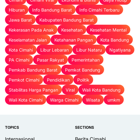
Hiburan
Info Bandung Barat
Info Cimahi Terbaru
Jawa Barat
Kabupaten Bandung Barat
Kekerasan Pada Anak
Kesehatan
Kesehatan Mental
Keselamatan Jalan
Ketahanan Pangan
Kota Bandung
Kota Cimahi
Libur Lebaran
Libur Nataru
Ngatiyana
PA Cimahi
Pasar Rakyat
Pemerintahan
Pemkab Bandung Barat
Pemkot Bandung
Pemkot Cimahi
Pendidikan
Politik
Stabilitas Harga Pangan
Viral
Wali Kota Bandung
Wali Kota Cimahi
Warga Cimahi
Wisata
umkm
TOPICS
SECTIONS
Internasional
Berita Cimahi