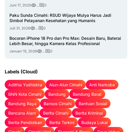
Juni 17, 2025
...
0
Paku Sunda Cimahi: RSUD Wijaya Mulya Harus Jadi
Simbol Pelayanan Kesehatan yang Humanis
Juli 31, 2026
...
0
Bocoran iPhone 18 Pro dan Pro Max: Desain Baru, Baterai
Lebih Besar, hingga Kamera Kelas Profesional
Januari 15, 2026
...
0
Labels (Cloud)
Adithia Yudhistira
Alun-Alun Cimahi
Anti Narkoba
BNN Kota Cimahi
Bandung
Bandung Barat
Bandung Raya
Bansos Cimahi
Bantuan Sosial
Bencana Alam
Berita Cimahi
Berita Kriminal
Berita Pendidikan
Berita Terkini
Budaya Lokal
Cimahi
Cimahi Viral
Ekonomi & Bisnis
Gaya Hidup