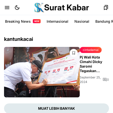
Surat Kabar
Breaking News
Internasional
Nasional
Bandung 
NEW
kantunkacai
cintadamai
Pj Wali Kota
Cimahi Dicky
Saromi
Tegaskan
Komitmen
September 25,
Kampanye
0
2024
Santun di
Deklarasi Damai
MUAT LEBIH BANYAK