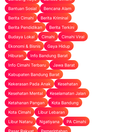
Bantuan Sosial
Bencana Alam
Berita Cimahi
Berita Kriminal
Berita Pendidikan
Berita Terkini
Budaya Lokal
Cimahi
Cimahi Viral
Ekonomi & Bisnis
Gaya Hidup
Hiburan
Info Bandung Barat
Info Cimahi Terbaru
Jawa Barat
Kabupaten Bandung Barat
Kekerasan Pada Anak
Kesehatan
Kesehatan Mental
Keselamatan Jalan
Ketahanan Pangan
Kota Bandung
Kota Cimahi
Libur Lebaran
Libur Nataru
Ngatiyana
PA Cimahi
Pasar Rakyat
Pemerintahan