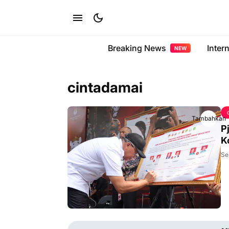
Breaking News
Inter
NEW
cintadamai
Tambahkan
P
K
Se