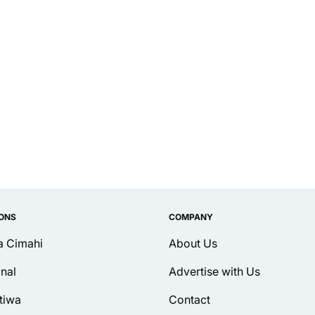
IONS
COMPANY
ta Cimahi
About Us
inal
Advertise with Us
tiwa
Contact