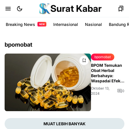
Surat Kabar
Breaking News
Internasional
Nasional
Bandung 
NEW
bpomobat
bpomobat
BPOM Temukan
Obat Herbal
Berbahaya:
Waspadai Efek
Samping pada
Oktober 13,
Ginjal dan
0
2024
Jantung
MUAT LEBIH BANYAK