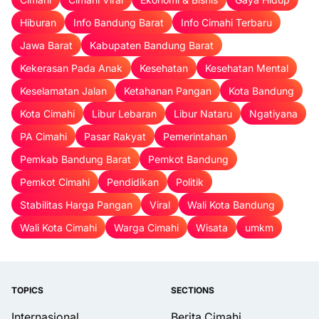
Hiburan
Info Bandung Barat
Info Cimahi Terbaru
Jawa Barat
Kabupaten Bandung Barat
Kekerasan Pada Anak
Kesehatan
Kesehatan Mental
Keselamatan Jalan
Ketahanan Pangan
Kota Bandung
Kota Cimahi
Libur Lebaran
Libur Nataru
Ngatiyana
PA Cimahi
Pasar Rakyat
Pemerintahan
Pemkab Bandung Barat
Pemkot Bandung
Pemkot Cimahi
Pendidikan
Politik
Stabilitas Harga Pangan
Viral
Wali Kota Bandung
Wali Kota Cimahi
Warga Cimahi
Wisata
umkm
TOPICS
SECTIONS
Internasional
Berita Cimahi