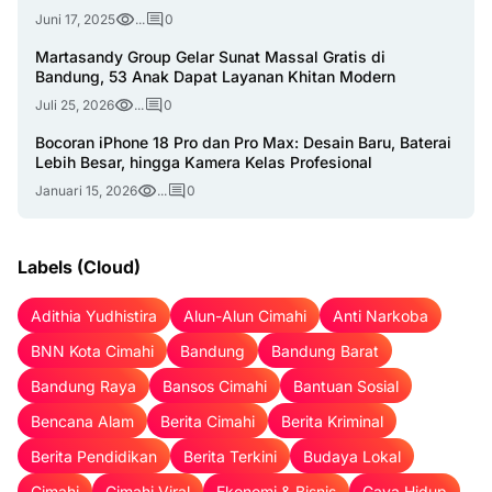
Juni 17, 2025
...
0
Martasandy Group Gelar Sunat Massal Gratis di
Bandung, 53 Anak Dapat Layanan Khitan Modern
Juli 25, 2026
...
0
Bocoran iPhone 18 Pro dan Pro Max: Desain Baru, Baterai
Lebih Besar, hingga Kamera Kelas Profesional
Januari 15, 2026
...
0
Labels (Cloud)
Adithia Yudhistira
Alun-Alun Cimahi
Anti Narkoba
BNN Kota Cimahi
Bandung
Bandung Barat
Bandung Raya
Bansos Cimahi
Bantuan Sosial
Bencana Alam
Berita Cimahi
Berita Kriminal
Berita Pendidikan
Berita Terkini
Budaya Lokal
Cimahi
Cimahi Viral
Ekonomi & Bisnis
Gaya Hidup