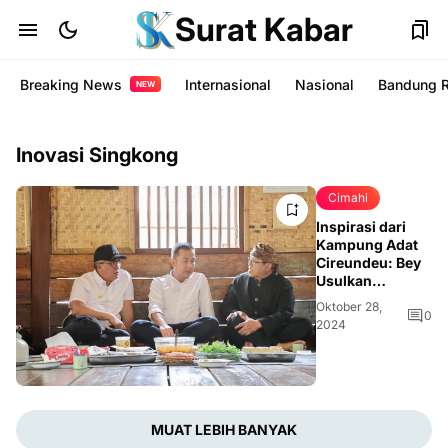
Surat Kabar
Breaking News
Internasional
Nasional
Bandung 
NEW
Inovasi Singkong
Cimahi
Inspirasi dari
Kampung Adat
Cireundeu: Bey
Usulkan
Singkong
Oktober 28,
sebagai
0
2024
Pengganti Beras
MUAT LEBIH BANYAK