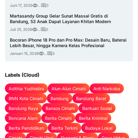
Juni 17, 2025
...
0
Martasandy Group Gelar Sunat Massal Gratis di
Bandung, 53 Anak Dapat Layanan Khitan Modern
Juli 25, 2026
...
0
Bocoran iPhone 18 Pro dan Pro Max: Desain Baru, Baterai
Lebih Besar, hingga Kamera Kelas Profesional
Januari 15, 2026
...
0
Labels (Cloud)
Adithia Yudhistira
Alun-Alun Cimahi
Anti Narkoba
BNN Kota Cimahi
Bandung
Bandung Barat
Bandung Raya
Bansos Cimahi
Bantuan Sosial
Bencana Alam
Berita Cimahi
Berita Kriminal
Berita Pendidikan
Berita Terkini
Budaya Lokal
Cimahi
Cimahi Viral
Ekonomi & Bisnis
Gaya Hidup