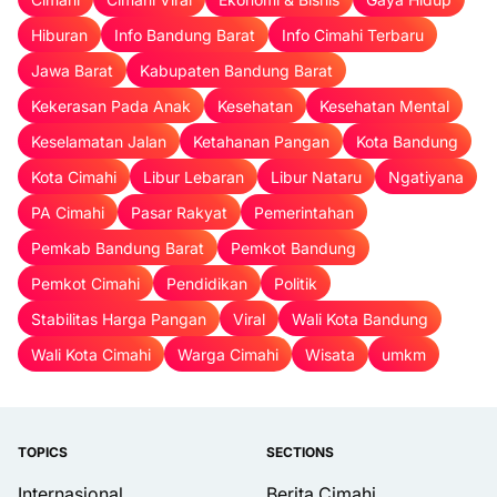
Hiburan
Info Bandung Barat
Info Cimahi Terbaru
Jawa Barat
Kabupaten Bandung Barat
Kekerasan Pada Anak
Kesehatan
Kesehatan Mental
Keselamatan Jalan
Ketahanan Pangan
Kota Bandung
Kota Cimahi
Libur Lebaran
Libur Nataru
Ngatiyana
PA Cimahi
Pasar Rakyat
Pemerintahan
Pemkab Bandung Barat
Pemkot Bandung
Pemkot Cimahi
Pendidikan
Politik
Stabilitas Harga Pangan
Viral
Wali Kota Bandung
Wali Kota Cimahi
Warga Cimahi
Wisata
umkm
TOPICS
SECTIONS
Internasional
Berita Cimahi