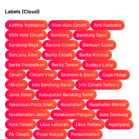
Labels (Cloud)
Adithia Yudhistira
Alun-Alun Cimahi
Anti Narkoba
BNN Kota Cimahi
Bandung
Bandung Barat
Bandung Raya
Bansos Cimahi
Bantuan Sosial
Bencana Alam
Berita Cimahi
Berita Kriminal
Berita Pendidikan
Berita Terkini
Budaya Lokal
Cimahi
Cimahi Viral
Ekonomi & Bisnis
Gaya Hidup
Hiburan
Info Bandung Barat
Info Cimahi Terbaru
Jawa Barat
Kabupaten Bandung Barat
Kekerasan Pada Anak
Kesehatan
Kesehatan Mental
Keselamatan Jalan
Ketahanan Pangan
Kota Bandung
Kota Cimahi
Libur Lebaran
Libur Nataru
Ngatiyana
PA Cimahi
Pasar Rakyat
Pemerintahan