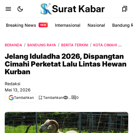
Surat Kabar
Breaking News
Internasional
Nasional
Bandung 
NEW
BERANDA
BANDUNG RAYA
BERITA TERKINI
KOTA CIMAHI
PEMK
Jelang Iduladha 2026, Dispangtan
Cimahi Perketat Lalu Lintas Hewan
Kurban
Redaksi
Mei 13, 2026
Tambahkan
Tambahkan
...
0