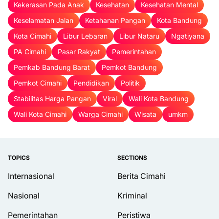
Kekerasan Pada Anak
Kesehatan
Kesehatan Mental
Keselamatan Jalan
Ketahanan Pangan
Kota Bandung
Kota Cimahi
Libur Lebaran
Libur Nataru
Ngatiyana
PA Cimahi
Pasar Rakyat
Pemerintahan
Pemkab Bandung Barat
Pemkot Bandung
Pemkot Cimahi
Pendidikan
Politik
Stabilitas Harga Pangan
Viral
Wali Kota Bandung
Wali Kota Cimahi
Warga Cimahi
Wisata
umkm
TOPICS
SECTIONS
Internasional
Berita Cimahi
Nasional
Kriminal
Pemerintahan
Peristiwa