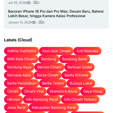
Juli 25, 2026
...
0
Bocoran iPhone 18 Pro dan Pro Max: Desain Baru, Baterai
Lebih Besar, hingga Kamera Kelas Profesional
Januari 15, 2026
...
0
Labels (Cloud)
Adithia Yudhistira
Alun-Alun Cimahi
Anti Narkoba
BNN Kota Cimahi
Bandung
Bandung Barat
Bandung Raya
Bansos Cimahi
Bantuan Sosial
Bencana Alam
Berita Cimahi
Berita Kriminal
Berita Pendidikan
Berita Terkini
Budaya Lokal
Cimahi
Cimahi Viral
Ekonomi & Bisnis
Gaya Hidup
Hiburan
Info Bandung Barat
Info Cimahi Terbaru
Jawa Barat
Kabupaten Bandung Barat