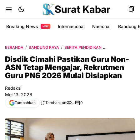
Surat Kabar
Breaking News
Internasional
Nasional
Bandung 
NEW
BERANDA
BANDUNG RAYA
BERITA PENDIDIKAN
BERITA TERKINI
Disdik Cimahi Pastikan Guru Non-
ASN Tetap Mengajar, Rekrutmen
Guru PNS 2026 Mulai Disiapkan
Redaksi
Mei 13, 2026
Tambahkan
Tambahkan
...
0