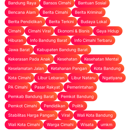
Bandung Raya
Bansos Cimahi
Bantuan Sosial
Bencana Alam
Berita Cimahi
Berita Kriminal
Berita Pendidikan
Berita Terkini
Budaya Lokal
Cimahi
Cimahi Viral
Ekonomi & Bisnis
Gaya Hidup
Hiburan
Info Bandung Barat
Info Cimahi Terbaru
Jawa Barat
Kabupaten Bandung Barat
Kekerasan Pada Anak
Kesehatan
Kesehatan Mental
Keselamatan Jalan
Ketahanan Pangan
Kota Bandung
Kota Cimahi
Libur Lebaran
Libur Nataru
Ngatiyana
PA Cimahi
Pasar Rakyat
Pemerintahan
Pemkab Bandung Barat
Pemkot Bandung
Pemkot Cimahi
Pendidikan
Politik
Stabilitas Harga Pangan
Viral
Wali Kota Bandung
Wali Kota Cimahi
Warga Cimahi
Wisata
umkm