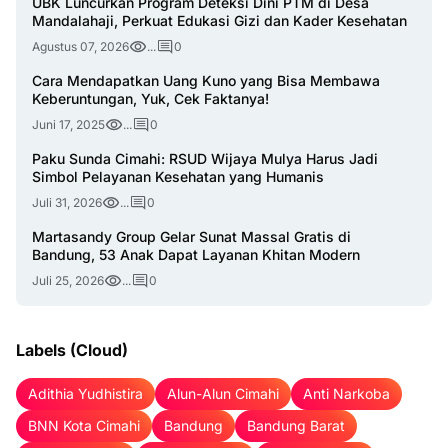
UBK Luncurkan Program Deteksi Dini PTM di Desa
Mandalahaji, Perkuat Edukasi Gizi dan Kader Kesehatan
Agustus 07, 2026
...
0
Cara Mendapatkan Uang Kuno yang Bisa Membawa
Keberuntungan, Yuk, Cek Faktanya!
Juni 17, 2025
...
0
Paku Sunda Cimahi: RSUD Wijaya Mulya Harus Jadi
Simbol Pelayanan Kesehatan yang Humanis
Juli 31, 2026
...
0
Martasandy Group Gelar Sunat Massal Gratis di
Bandung, 53 Anak Dapat Layanan Khitan Modern
Juli 25, 2026
...
0
Labels (Cloud)
Adithia Yudhistira
Alun-Alun Cimahi
Anti Narkoba
BNN Kota Cimahi
Bandung
Bandung Barat