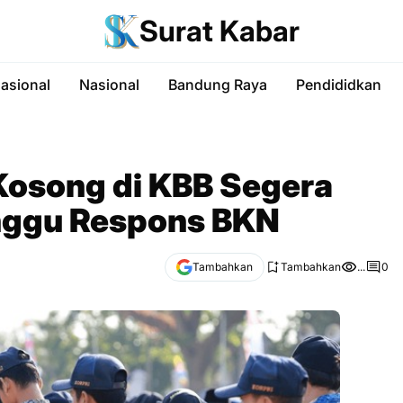
Surat Kabar
nasional
Nasional
Bandung Raya
Pendididkan
Kosong di KBB Segera
nggu Respons BKN
Tambahkan
Tambahkan
...
0