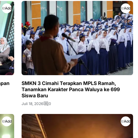
Add
Add
apan
SMKN 3 Cimahi Terapkan MPLS Ramah,
Tanamkan Karakter Panca Waluya ke 699
Siswa Baru
Juli 18, 2026
0
Add
Add