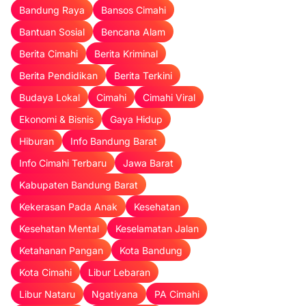
Bandung Raya
Bansos Cimahi
Bantuan Sosial
Bencana Alam
Berita Cimahi
Berita Kriminal
Berita Pendidikan
Berita Terkini
Budaya Lokal
Cimahi
Cimahi Viral
Ekonomi & Bisnis
Gaya Hidup
Hiburan
Info Bandung Barat
Info Cimahi Terbaru
Jawa Barat
Kabupaten Bandung Barat
Kekerasan Pada Anak
Kesehatan
Kesehatan Mental
Keselamatan Jalan
Ketahanan Pangan
Kota Bandung
Kota Cimahi
Libur Lebaran
Libur Nataru
Ngatiyana
PA Cimahi