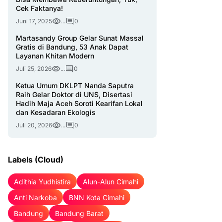
Cek Faktanya!
Juni 17, 2025
...
0
Martasandy Group Gelar Sunat Massal
Gratis di Bandung, 53 Anak Dapat
Layanan Khitan Modern
Juli 25, 2026
...
0
Ketua Umum DKLPT Nanda Saputra
Raih Gelar Doktor di UNS, Disertasi
Hadih Maja Aceh Soroti Kearifan Lokal
dan Kesadaran Ekologis
Juli 20, 2026
...
0
Labels (Cloud)
Adithia Yudhistira
Alun-Alun Cimahi
Anti Narkoba
BNN Kota Cimahi
Bandung
Bandung Barat