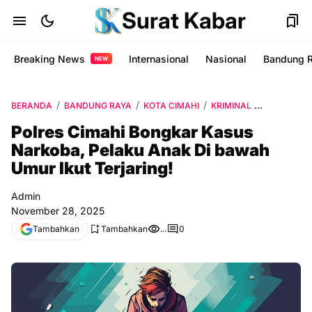
Surat Kabar
Breaking News
Internasional
Nasional
Bandung 
NEW
BERANDA
BANDUNG RAYA
KOTA CIMAHI
KRIMINAL
POLRES CI
Polres Cimahi Bongkar Kasus
Narkoba, Pelaku Anak Di bawah
Umur Ikut Terjaring!
Admin
November 28, 2025
Tambahkan
Tambahkan
...
0