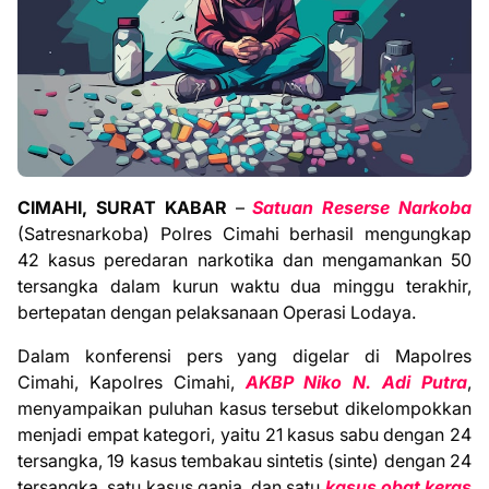
CIMAHI, SURAT KABAR
–
Satuan Reserse Narkoba
(Satresnarkoba) Polres Cimahi berhasil mengungkap
42 kasus peredaran narkotika dan mengamankan 50
tersangka dalam kurun waktu dua minggu terakhir,
bertepatan dengan pelaksanaan Operasi Lodaya.
Dalam konferensi pers yang digelar di Mapolres
Cimahi, Kapolres Cimahi,
AKBP Niko N. Adi Putra
,
menyampaikan puluhan kasus tersebut dikelompokkan
menjadi empat kategori, yaitu 21 kasus sabu dengan 24
tersangka, 19 kasus tembakau sintetis (sinte) dengan 24
tersangka, satu kasus ganja, dan satu
kasus obat keras