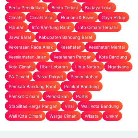
Berita Pendidikan
Berita Terkini
Budaya Lokal
Cimahi
Cimahi Viral
Ekonomi & Bisnis
Gaya Hidup
Hiburan
Info Bandung Barat
Info Cimahi Terbaru
Jawa Barat
Kabupaten Bandung Barat
Kekerasan Pada Anak
Kesehatan
Kesehatan Mental
Keselamatan Jalan
Ketahanan Pangan
Kota Bandung
Kota Cimahi
Libur Lebaran
Libur Nataru
Ngatiyana
PA Cimahi
Pasar Rakyat
Pemerintahan
Pemkab Bandung Barat
Pemkot Bandung
Pemkot Cimahi
Pendidikan
Politik
Stabilitas Harga Pangan
Viral
Wali Kota Bandung
Wali Kota Cimahi
Warga Cimahi
Wisata
umkm