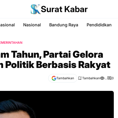
Surat Kabar
nasional
Nasional
Bandung Raya
Pendididkan
EMERINTAHAN
m Tahun, Partai Gelora
Politik Berbasis Rakyat
Tambahkan
Tambahkan
...
0