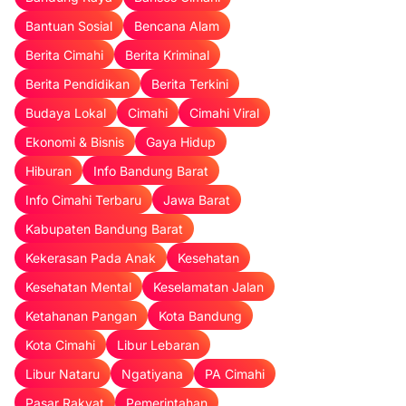
Bantuan Sosial
Bencana Alam
Berita Cimahi
Berita Kriminal
Berita Pendidikan
Berita Terkini
Budaya Lokal
Cimahi
Cimahi Viral
Ekonomi & Bisnis
Gaya Hidup
Hiburan
Info Bandung Barat
Info Cimahi Terbaru
Jawa Barat
Kabupaten Bandung Barat
Kekerasan Pada Anak
Kesehatan
Kesehatan Mental
Keselamatan Jalan
Ketahanan Pangan
Kota Bandung
Kota Cimahi
Libur Lebaran
Libur Nataru
Ngatiyana
PA Cimahi
Pasar Rakyat
Pemerintahan