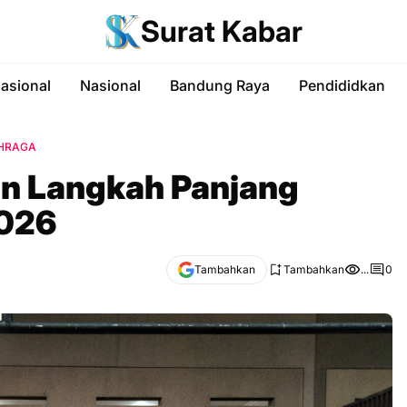
Surat Kabar
nasional
Nasional
Bandung Raya
Pendididkan
HRAGA
an Langkah Panjang
2026
Tambahkan
Tambahkan
...
0