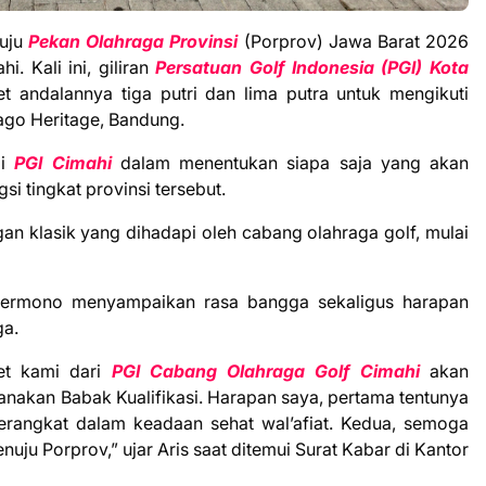
nuju
Pekan Olahraga Provinsi
(Porprov) Jawa Barat 2026
i. Kali ini, giliran
Persatuan Golf Indonesia (PGI) Kota
 andalannya tiga putri dan lima putra untuk mengikuti
Dago Heritage, Bandung.
gi
PGI Cimahi
dalam menentukan siapa saja yang akan
si tingkat provinsi tersebut.
gan klasik yang dihadapi oleh cabang olahraga golf, mulai
 Permono menyampaikan rasa bangga sekaligus harapan
ga.
let kami dari
PGI Cabang Olahraga Golf Cimahi
akan
nakan Babak Kualifikasi. Harapan saya, pertama tentunya
rangkat dalam keadaan sehat wal’afiat. Kedua, semoga
uju Porprov,” ujar Aris saat ditemui Surat Kabar di Kantor