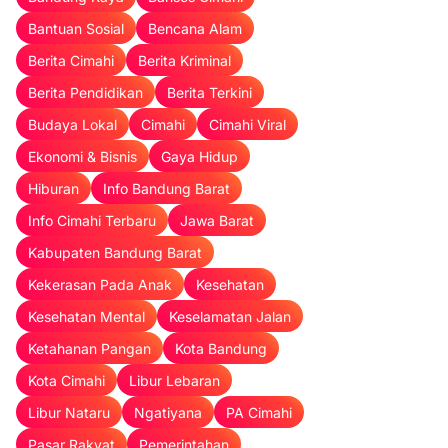
Bantuan Sosial
Bencana Alam
Berita Cimahi
Berita Kriminal
Berita Pendidikan
Berita Terkini
Budaya Lokal
Cimahi
Cimahi Viral
Ekonomi & Bisnis
Gaya Hidup
Hiburan
Info Bandung Barat
Info Cimahi Terbaru
Jawa Barat
Kabupaten Bandung Barat
Kekerasan Pada Anak
Kesehatan
Kesehatan Mental
Keselamatan Jalan
Ketahanan Pangan
Kota Bandung
Kota Cimahi
Libur Lebaran
Libur Nataru
Ngatiyana
PA Cimahi
Pasar Rakyat
Pemerintahan