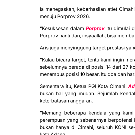
Ia menegaskan, keberhasilan atlet Cimahi
menuju Porprov 2026.
“Kesuksesan dalam
Porprov
itu dimulai d
Porprov nanti dan, insyaallah, bisa memb
Aris juga menyinggung target prestasi yan
“Kalau bicara target, tentu kami ingin m
sebelumnya berada di posisi 14 dari 27 k
menembus posisi 10 besar. Itu doa dan ha
Sementara itu, Ketua PGI Kota Cimahi,
Ad
bukan hal yang mudah. Sejumlah kendala
keterbatasan anggaran.
“Memang beberapa kendala yang kami had
perempuan yang sebenarnya berpotensi bes
bukan hanya di Cimahi, seluruh KONI se-
kata Adang.