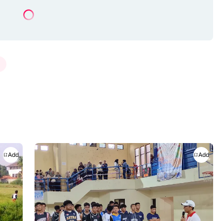
a
Add
Add