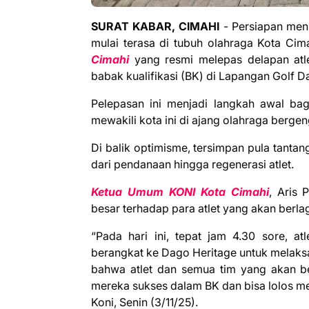
SURAT KABAR, CIMAHI
- Persiapan me
mulai terasa di tubuh olahraga Kota Cimah
Cimahi
yang resmi melepas delapan atlet
babak kualifikasi (BK) di Lapangan Golf 
Pelepasan ini menjadi langkah awal ba
mewakili kota ini di ajang olahraga bergeng
Di balik optimisme, tersimpan pula tantan
dari pendanaan hingga regenerasi atlet.
Ketua Umum KONI Kota Cimahi
, Aris
besar terhadap para atlet yang akan berla
“Pada hari ini, tepat jam 4.30 sore, at
berangkat ke Dago Heritage untuk melaksa
bahwa atlet dan semua tim yang akan be
mereka sukses dalam BK dan bisa lolos men
Koni, Senin (3/11/25).