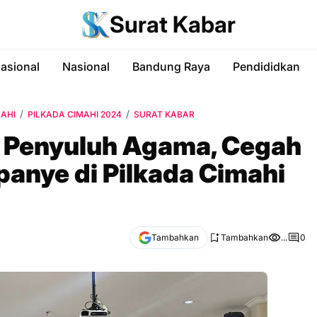
Surat Kabar
nasional
Nasional
Bandung Raya
Pendididkan
MAHI
PILKADA CIMAHI 2024
SURAT KABAR
 Penyuluh Agama, Cegah
anye di Pilkada Cimahi
Tambahkan
Tambahkan
...
0