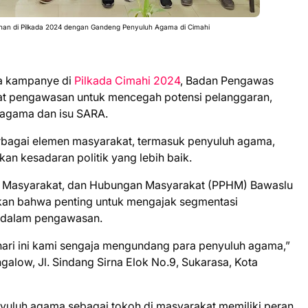
han di Pilkada 2024 dengan Gandeng Penyuluh Agama di Cimahi
 kampanye di
Pilkada Cimahi 2024
, Badan Pengawas
at pengawasan untuk mencegah potensi pelanggaran,
i agama dan isu SARA.
erbagai elemen masyarakat, termasuk penyuluh agama,
an kesadaran politik yang lebih baik.
asi Masyarakat, dan Hubungan Masyarakat (PPHM) Bawaslu
an bahwa penting untuk mengajak segmentasi
a dalam pengawasan.
 hari ini kami sengaja mengundang para penyuluh agama,”
ngalow, Jl. Sindang Sirna Elok No.9, Sukarasa, Kota
uluh agama sebagai tokoh di masyarakat memiliki peran