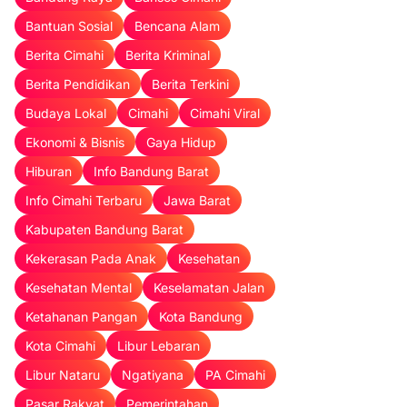
Bantuan Sosial
Bencana Alam
Berita Cimahi
Berita Kriminal
Berita Pendidikan
Berita Terkini
Budaya Lokal
Cimahi
Cimahi Viral
Ekonomi & Bisnis
Gaya Hidup
Hiburan
Info Bandung Barat
Info Cimahi Terbaru
Jawa Barat
Kabupaten Bandung Barat
Kekerasan Pada Anak
Kesehatan
Kesehatan Mental
Keselamatan Jalan
Ketahanan Pangan
Kota Bandung
Kota Cimahi
Libur Lebaran
Libur Nataru
Ngatiyana
PA Cimahi
Pasar Rakyat
Pemerintahan