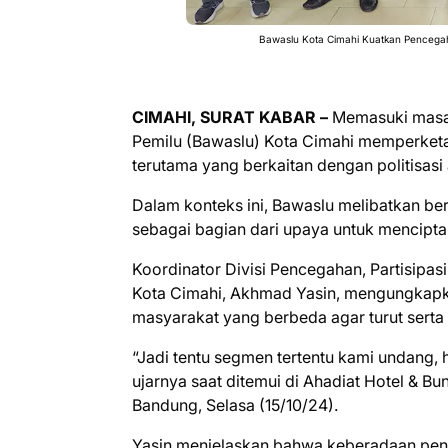
Bawaslu Kota Cimahi Kuatkan Pencega
CIMAHI, SURAT KABAR –
Memasuki masa
Pemilu (Bawaslu) Kota Cimahi memperket
terutama yang berkaitan dengan politisas
Dalam konteks ini, Bawaslu melibatkan b
sebagai bagian dari upaya untuk menciptak
Koordinator Divisi Pencegahan, Partisip
Kota Cimahi, Akhmad Yasin, mengungkapk
masyarakat yang berbeda agar turut sert
“Jadi tentu segmen tertentu kami undang,
ujarnya saat ditemui di Ahadiat Hotel & Bu
Bandung, Selasa (15/10/24).
Yasin menjelaskan bahwa keberadaan peny