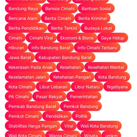
Bandung Raya
Bansos Cimahi
Bantuan Sosial
Bencana Alam
Berita Cimahi
Berita Kriminal
Berita Pendidikan
Berita Terkini
Budaya Lokal
Cimahi
Cimahi Viral
Ekonomi & Bisnis
Gaya Hidup
Hiburan
Info Bandung Barat
Info Cimahi Terbaru
Jawa Barat
Kabupaten Bandung Barat
Kekerasan Pada Anak
Kesehatan
Kesehatan Mental
Keselamatan Jalan
Ketahanan Pangan
Kota Bandung
Kota Cimahi
Libur Lebaran
Libur Nataru
Ngatiyana
PA Cimahi
Pasar Rakyat
Pemerintahan
Pemkab Bandung Barat
Pemkot Bandung
Pemkot Cimahi
Pendidikan
Politik
Stabilitas Harga Pangan
Viral
Wali Kota Bandung
Wali Kota Cimahi
Warga Cimahi
Wisata
umkm