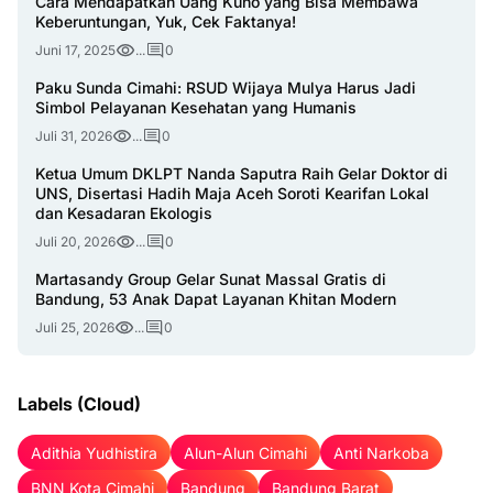
Cara Mendapatkan Uang Kuno yang Bisa Membawa
Keberuntungan, Yuk, Cek Faktanya!
Juni 17, 2025
...
0
Paku Sunda Cimahi: RSUD Wijaya Mulya Harus Jadi
Simbol Pelayanan Kesehatan yang Humanis
Juli 31, 2026
...
0
Ketua Umum DKLPT Nanda Saputra Raih Gelar Doktor di
UNS, Disertasi Hadih Maja Aceh Soroti Kearifan Lokal
dan Kesadaran Ekologis
Juli 20, 2026
...
0
Martasandy Group Gelar Sunat Massal Gratis di
Bandung, 53 Anak Dapat Layanan Khitan Modern
Juli 25, 2026
...
0
Labels (Cloud)
Adithia Yudhistira
Alun-Alun Cimahi
Anti Narkoba
BNN Kota Cimahi
Bandung
Bandung Barat