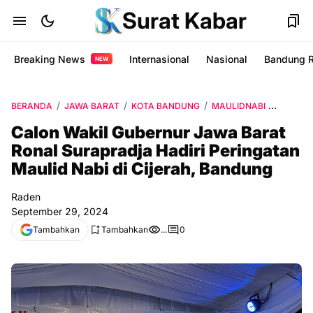
Surat Kabar
Breaking News
Internasional
Nasional
Bandung 
NEW
BERANDA
JAWA BARAT
KOTA BANDUNG
MAULIDNABI
PEMIMP
Calon Wakil Gubernur Jawa Barat
Ronal Surapradja Hadiri Peringatan
Maulid Nabi di Cijerah, Bandung
Raden
September 29, 2024
Tambahkan
Tambahkan
...
0