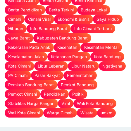
Bencana Alam
Berita Cimahi
Berita Kriminal
Berita Pendidikan
Berita Terkini
Budaya Lokal
Cimahi
Cimahi Viral
Ekonomi & Bisnis
Gaya Hidup
Hiburan
Info Bandung Barat
Info Cimahi Terbaru
Jawa Barat
Kabupaten Bandung Barat
Kekerasan Pada Anak
Kesehatan
Kesehatan Mental
Keselamatan Jalan
Ketahanan Pangan
Kota Bandung
Kota Cimahi
Libur Lebaran
Libur Nataru
Ngatiyana
PA Cimahi
Pasar Rakyat
Pemerintahan
Pemkab Bandung Barat
Pemkot Bandung
Pemkot Cimahi
Pendidikan
Politik
Stabilitas Harga Pangan
Viral
Wali Kota Bandung
Wali Kota Cimahi
Warga Cimahi
Wisata
umkm