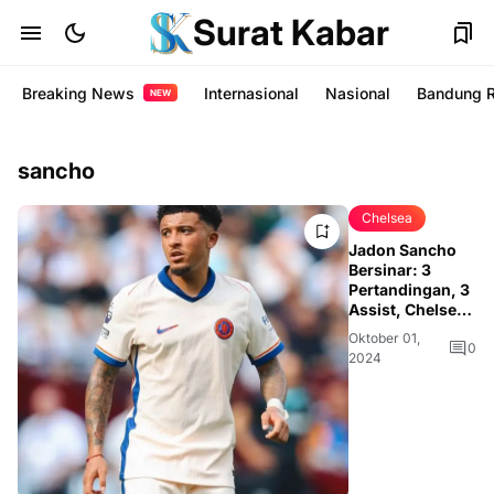
Surat Kabar
Breaking News
Internasional
Nasional
Bandung 
NEW
sancho
Chelsea
Jadon Sancho
Bersinar: 3
Pertandingan, 3
Assist, Chelsea
Melaju Kencang
Oktober 01,
0
2024