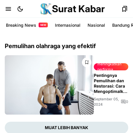
Surat Kabar
Breaking News
Internasional
Nasional
Bandung 
NEW
Pemulihan olahraga yang efektif
Cara
meningkatkan
performa
olahraga
Pentingnya
Pemulihan dan
Restorasi: Cara
Mengoptimalkan
Performa
September 05,
Olahraga Anda
0
2024
MUAT LEBIH BANYAK