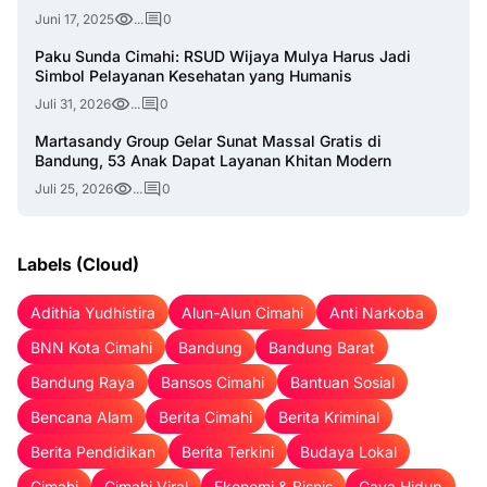
Juni 17, 2025
...
0
Paku Sunda Cimahi: RSUD Wijaya Mulya Harus Jadi
Simbol Pelayanan Kesehatan yang Humanis
Juli 31, 2026
...
0
Martasandy Group Gelar Sunat Massal Gratis di
Bandung, 53 Anak Dapat Layanan Khitan Modern
Juli 25, 2026
...
0
Labels (Cloud)
Adithia Yudhistira
Alun-Alun Cimahi
Anti Narkoba
BNN Kota Cimahi
Bandung
Bandung Barat
Bandung Raya
Bansos Cimahi
Bantuan Sosial
Bencana Alam
Berita Cimahi
Berita Kriminal
Berita Pendidikan
Berita Terkini
Budaya Lokal
Cimahi
Cimahi Viral
Ekonomi & Bisnis
Gaya Hidup