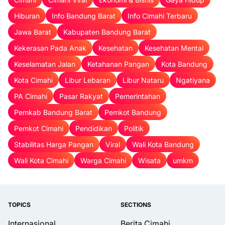
Hiburan
Info Bandung Barat
Info Cimahi Terbaru
Jawa Barat
Kabupaten Bandung Barat
Kekerasan Pada Anak
Kesehatan
Kesehatan Mental
Keselamatan Jalan
Ketahanan Pangan
Kota Bandung
Kota Cimahi
Libur Lebaran
Libur Nataru
Ngatiyana
PA Cimahi
Pasar Rakyat
Pemerintahan
Pemkab Bandung Barat
Pemkot Bandung
Pemkot Cimahi
Pendidikan
Politik
Stabilitas Harga Pangan
Viral
Wali Kota Bandung
Wali Kota Cimahi
Warga Cimahi
Wisata
umkm
TOPICS
SECTIONS
Internasional
Berita Cimahi