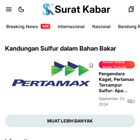
Surat Kabar
Breaking News
Internasional
Nasional
Bandung 
NEW
Kandungan Sulfur dalam Bahan Bakar
Bahan Bakar
Mobil Terbaik
Pengendara
Kaget, Pertamax
Tercampur
Sulfur: Apa
Dampaknya
September 23,
untuk
0
2024
Kendaraan?
MUAT LEBIH BANYAK