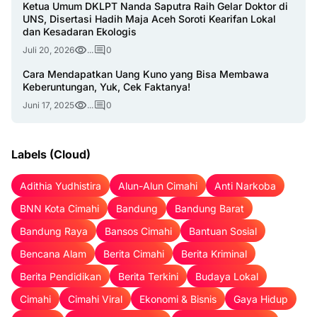
Ketua Umum DKLPT Nanda Saputra Raih Gelar Doktor di
UNS, Disertasi Hadih Maja Aceh Soroti Kearifan Lokal
dan Kesadaran Ekologis
Juli 20, 2026
...
0
Cara Mendapatkan Uang Kuno yang Bisa Membawa
Keberuntungan, Yuk, Cek Faktanya!
Juni 17, 2025
...
0
Labels (Cloud)
Adithia Yudhistira
Alun-Alun Cimahi
Anti Narkoba
BNN Kota Cimahi
Bandung
Bandung Barat
Bandung Raya
Bansos Cimahi
Bantuan Sosial
Bencana Alam
Berita Cimahi
Berita Kriminal
Berita Pendidikan
Berita Terkini
Budaya Lokal
Cimahi
Cimahi Viral
Ekonomi & Bisnis
Gaya Hidup