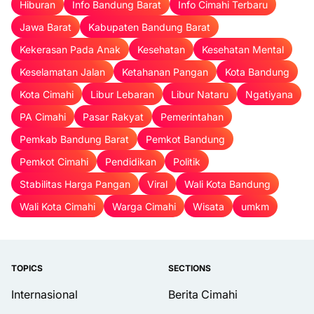
Hiburan
Info Bandung Barat
Info Cimahi Terbaru
Jawa Barat
Kabupaten Bandung Barat
Kekerasan Pada Anak
Kesehatan
Kesehatan Mental
Keselamatan Jalan
Ketahanan Pangan
Kota Bandung
Kota Cimahi
Libur Lebaran
Libur Nataru
Ngatiyana
PA Cimahi
Pasar Rakyat
Pemerintahan
Pemkab Bandung Barat
Pemkot Bandung
Pemkot Cimahi
Pendidikan
Politik
Stabilitas Harga Pangan
Viral
Wali Kota Bandung
Wali Kota Cimahi
Warga Cimahi
Wisata
umkm
TOPICS
SECTIONS
Internasional
Berita Cimahi